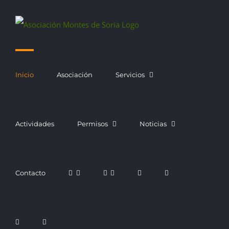
Saltar
al
contenido
Inicio
Asociación
Servicios
Actividades
Permisos
Noticias
Contacto