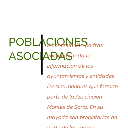
de
de
los
Villa
150
y
pueblos
Tierra
POBLACIONES
de
de
A continuación podrás
ASOCIADAS
encontrar toda la
Soria
Ágreda
información de los
ayuntamientos y entidades
locales menores que forman
parte de la Asociación
Montes de Soria. En su
mayoría son propietarias de
parte de las masas