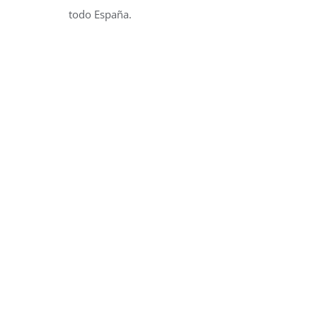
todo España.
NOTICIAS
RECIENTES