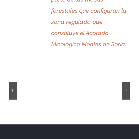
forestales que configuran la
zona regulada que
constituye el Acotado
Micológico Montes de Soria.
Bayuba
Abejar
Ágreda
Alconaba
Almarza
Almazán
de
Abajo