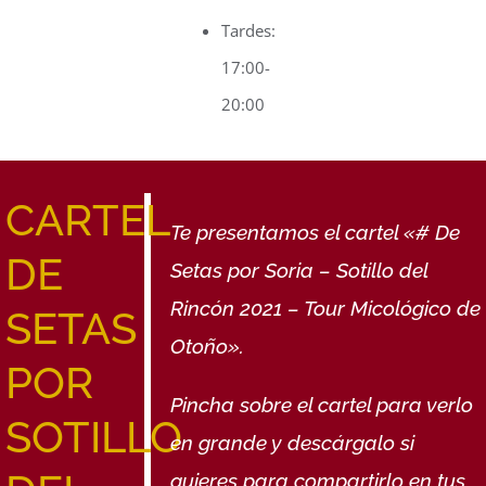
Tardes:
17:00-
20:00
CARTEL
Te presentamos el cartel «# De
DE
Setas por Soria – Sotillo del
Rincón 2021 – Tour Micológico de
SETAS
Otoño»
.
POR
Pincha sobre el cartel para verlo
SOTILLO
en grande y descárgalo si
quieres para compartirlo en tus