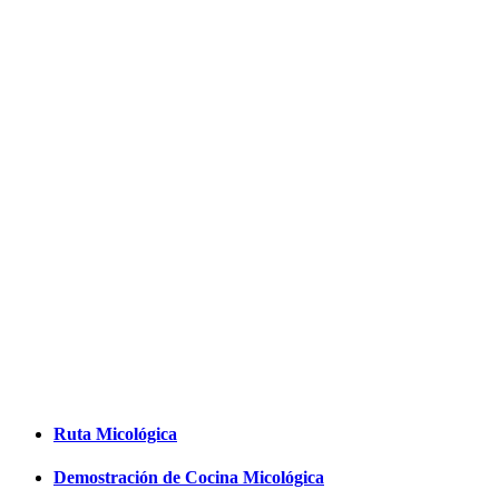
EXPOSICIÓN
Y
ACTIVIDADES
Te detallamos en qué consisten las
«III Jornadas sobre el Marzuelo»
que tendrán lugar en Navaleno los
próximos días, para que puedas
organizar tu visita.
Ruta Micológica
Demostración de Cocina Micológica