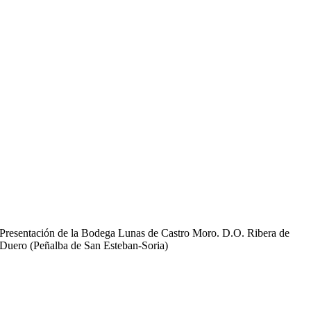
ACTIVIDADES
Si no pudiste participar en las
actividades desarrolladas en las III
Jornadas sobre el Marzuelo o te
apetece volver a ver alguna de las
charlas o actividades que llevamos
a cabo, os invitamos a ver los
videos que hemos recopilado!!!!
Presentación de la Bodega Lunas de Castro Moro. D.O. Ribera de
Duero (Peñalba de San Esteban-Soria)