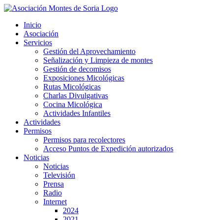
Saltar
al
Inicio
contenido
Asociación
Servicios
Gestión del Aprovechamiento
Señalización y Limpieza de montes
Gestión de decomisos
Exposiciones Micológicas
Rutas Micológicas
Charlas Divulgativas
Cocina Micológica
Actividades Infantiles
Actividades
Permisos
Permisos para recolectores
Acceso Puntos de Expedición autorizados
Noticias
Noticias
Televisión
Prensa
Radio
Internet
2024
2021