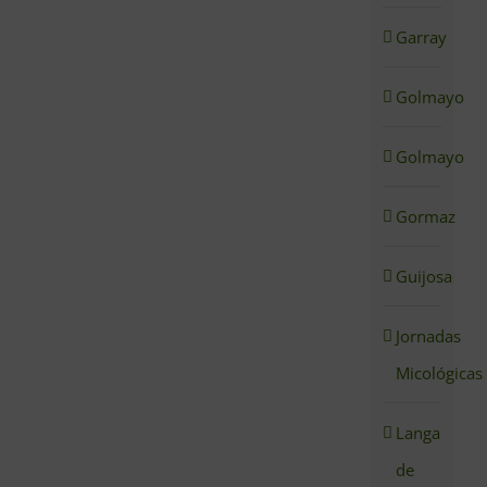
Garray
Golmayo
Golmayo
Gormaz
Guijosa
Jornadas
Micológicas
Langa
de