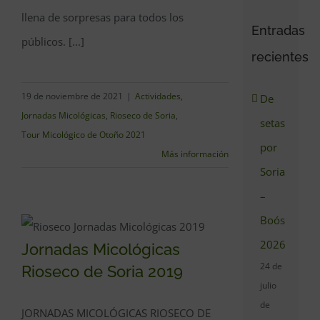
llena de sorpresas para todos los
Entradas
públicos. [...]
recientes
19 de noviembre de 2021
|
Actividades
,
De
Jornadas Micológicas
,
Rioseco de Soria
,
setas
Tour Micológico de Otoño 2021
por
Más información
Soria
–
Boós
2026
Jornadas Micológicas
Jornadas Micológicas
24 de
Rioseco de Soria 2019
Rioseco de Soria 2019
julio
de
JORNADAS MICOLÓGICAS RIOSECO DE