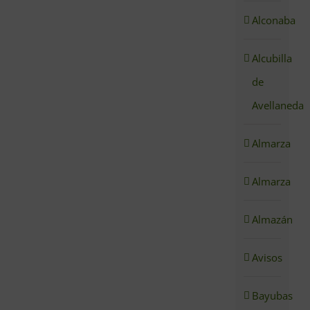
Alconaba
Alcubilla
de
Avellaneda
Almarza
Almarza
Almazán
Avisos
Bayubas