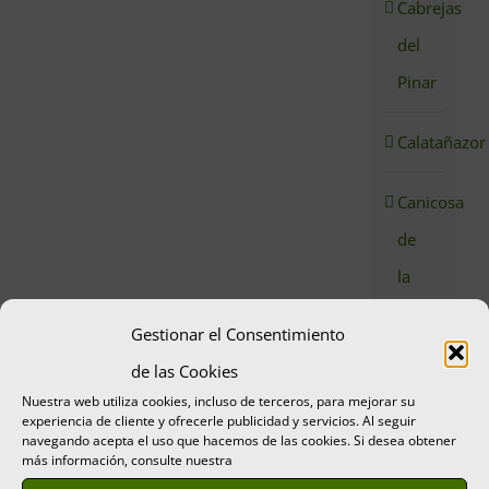
Cabrejas
del
Pinar
Calatañazor
Canicosa
de
la
Sierra
Gestionar el Consentimiento
de las Cookies
Canicosa
Nuestra web utiliza cookies, incluso de terceros, para mejorar su
de
experiencia de cliente y ofrecerle publicidad y servicios. Al seguir
navegando acepta el uso que hacemos de las cookies. Si desea obtener
la
más información, consulte nuestra
Sierra