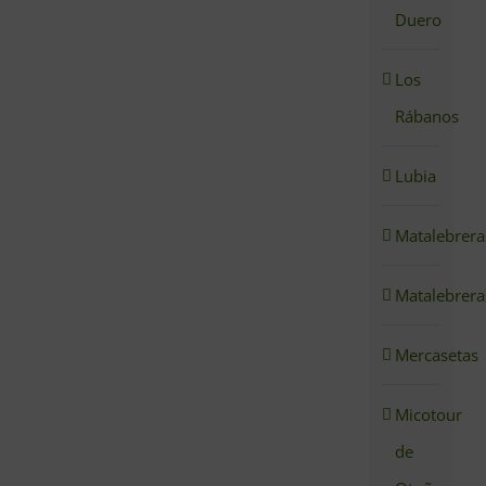
Duero
Los
Rábanos
Lubia
Matalebrera
Matalebrera
Mercasetas
Micotour
de