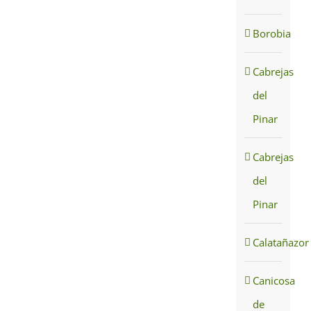
Borobia
Cabrejas
del
Pinar
Cabrejas
del
Pinar
Calatañazor
Canicosa
de