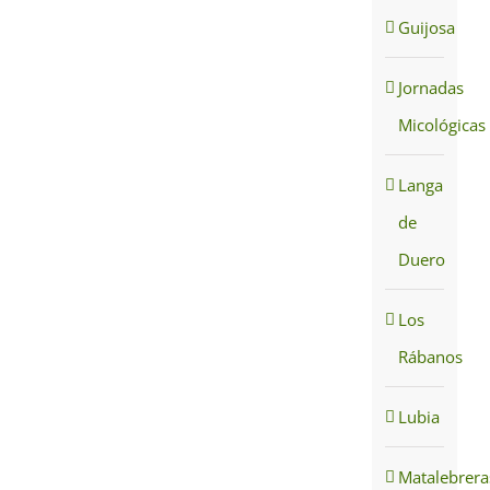
Guijosa
Jornadas
Micológicas
Langa
de
Duero
Los
Rábanos
Lubia
Matalebrera