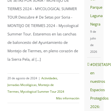
DE SETAS POR SORIA - MONTEJO DE
Parque
TIERMES 2024 - MYCOLOGICAL SUMMER
De setas por Soria –
Laguna
TOUR Descubre # De Setas por Soria -
Montejo de Tiermes 2024
Negra
MONTEJO DE TIERMES 2024 - Mycological
9 de
Summer Tour. Estaremos en las canchas
julio
de baloncesto del Ayuntamiento de
de
Montejo de Tiermes, en pleno corazón de
2026
la Sierra Pela, al [...]
#DESETASP
en
20 de agosto de 2024
|
Actividades
,
nuestros
Jornadas Micológicas
,
Montejo de
Espacios
Tiermes
,
Mycological Summer Tour 2024
Protegidos
Más información
2026: