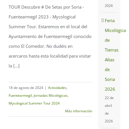
2026
TOUR Descubre # De Setas por Soria -
Fuentearmegil 2024
Fuentearmegil 2023 - Mycological
Feria
Summer Tour. Estaremos en el local del
Micológica
Ayuntamiento de Fuentearmegil conocido
de
como El Comedor. No dudéis en
Tierras
acercaros hasta esta localidad para visitar
Altas
la [...]
de
Soria
18 de agosto de 2024
|
Actividades
,
2026
Fuentearmegil
,
Jornadas Micológicas
,
22 de
Mycological Summer Tour 2024
abril
Más información
de
2026