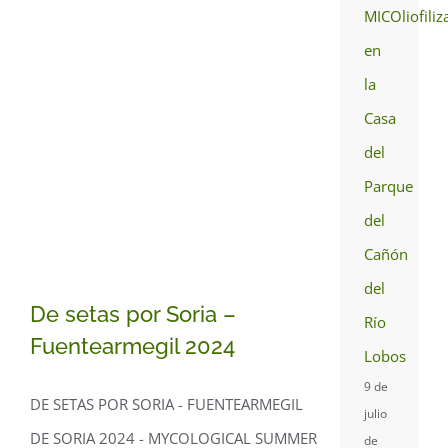
MICOliofiliz
en
la
Casa
del
Parque
del
Cañón
del
De setas por Soria –
Río
Fuentearmegil 2024
Lobos
9 de
DE SETAS POR SORIA - FUENTEARMEGIL
julio
DE SORIA 2024 - MYCOLOGICAL SUMMER
De setas por Soria –
de