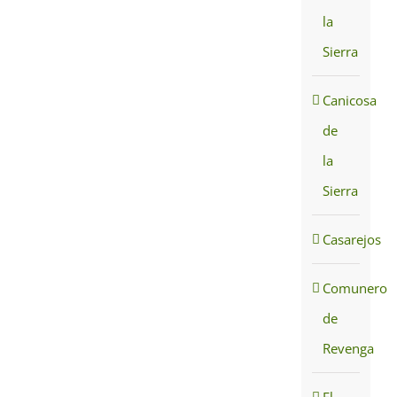
la
Sierra
Canicosa
de
la
Sierra
Casarejos
Comunero
de
Revenga
El