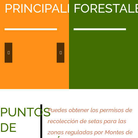
PRINCIPALES
FORESTAL
Pinares
Boletus
Capuchina
Marzuelo
Níscalos
Oronja
Rebozue
de
Montaña
PUNTOS
Puedes obtener los permisos de
recolección de setas para las
DE
zonas reguladas por Montes de