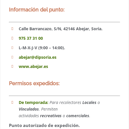
Información del punto:
Calle Barrancazo, S/N, 42146 Abejar, Soria.
975 37 31 00
L-M-X-J-V (9:00 – 14:00).
abejar@dipsoria.es
www.abejar.es
Permisos expedidos:
De temporada:
Para recolectores
Locales
o
Vinculados
. Permiten
actividades
recreativas
o
comerciales
.
Punto autorizado de expedición.