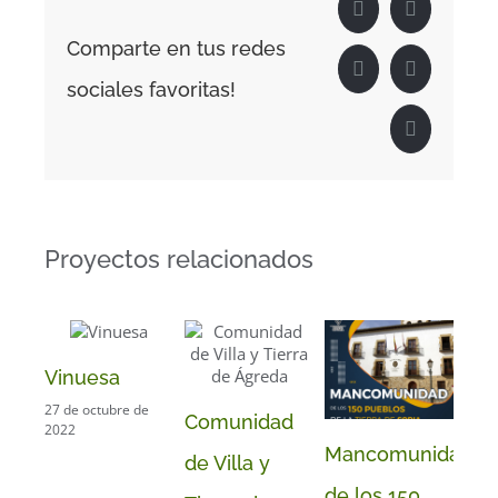
Facebook
X
Comparte en tus redes
LinkedIn
WhatsApp
sociales favoritas!
Correo
electrónico
Proyectos relacionados
Vinuesa
27 de octubre de
Comunidad
2022
Mancomunidad
Ya
de Villa y
30 d
de los 150