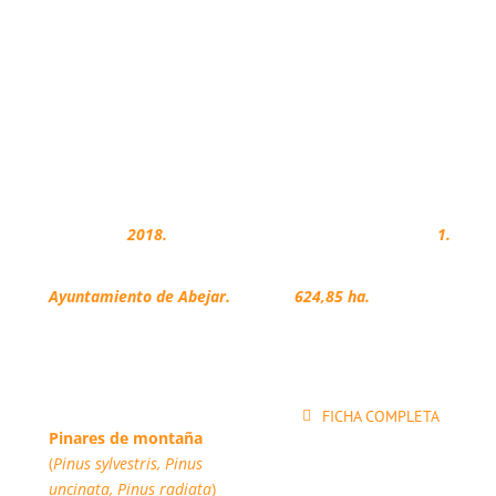
FICHA TÉCNICA
Adhesión:
2018.
Montes regulados:
1.
Propietarios:
Superficie regulada:
Ayuntamiento de Abejar.
624,85 ha.
Hábitats forestales:
FICHA COMPLETA
Pinares de montaña
(
Pinus sylvestris, Pinus
uncinata, Pinus radiata
)