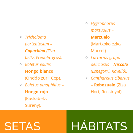
Especies micológicas
Hygrophorus
principales:
marzuolus
–
Tricholoma
Marzuelo
portentosum –
(Martxoko ezko,
Capuchina
(Ziza-
Marçot).
beltz, Fredolic gros).
Lactarius grupo
Boletus edulis
–
deliciosus –
Níscalo
Hongo blanco
(Esnegorri, Rovelló).
(Onddo zuri, Cep).
Cantharelus cibarius
Boletus pinophillus
–
–
Rebozuelo
(Ziza
Hongo rojo
Hori, Rossinyol).
(Kaskabelz,
Sureny).
SETAS
HÁBITATS