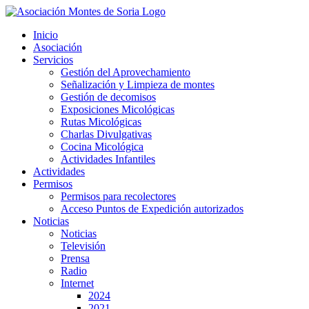
Saltar
al
Inicio
contenido
Asociación
Servicios
Gestión del Aprovechamiento
Señalización y Limpieza de montes
Gestión de decomisos
Exposiciones Micológicas
Rutas Micológicas
Charlas Divulgativas
Cocina Micológica
Actividades Infantiles
Actividades
Permisos
Permisos para recolectores
Acceso Puntos de Expedición autorizados
Noticias
Noticias
Televisión
Prensa
Radio
Internet
2024
2021