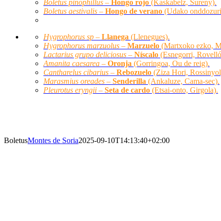
Boletus pinophillus –
Hongo rojo
(Kaskabelz, Sureny).
Boletus aestivalis –
Hongo de verano
(Udako onddozuri
Hygrophorus sp –
Llanega
(Llenegues).
Hygrophorus marzuolus –
Marzuelo
(Martxoko ezko, M
Lactarius grupo deliciosus –
Níscalo
(Esnegorri, Rovelló
Amanita caesarea –
Oronja
(Gorringoa, Ou de reig).
Cantharelus cibarius –
Rebozuelo
(Ziza Hori, Rossinyol
Marasmius oreades –
Senderilla
(Ankaluze, Cama-sec).
Pleurotus eryngii –
Seta de cardo
(Etsai-onto, Girgola).
SETAS PRINCIPALES
Boletus
Montes de Soria
2025-09-10T14:13:40+02:00