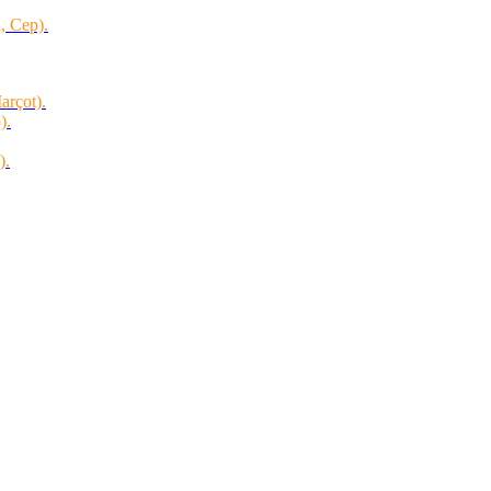
, Cep).
arçot).
).
).