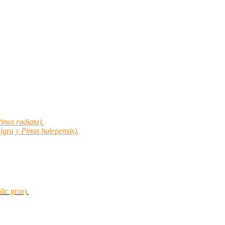
Pinus radiata)
.
nigra y Pinus halepensis).
lic gros).