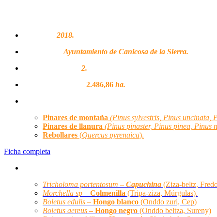
FICHA TÉCNICA
Adhesión:
2018.
Propietarios:
Ayuntamiento de Canicosa de la Sierra.
Montes regulados:
2.
Superficie regulada:
2.486,86
ha.
Hábitats forestales:
Pinares de montaña
(Pinus sylvestris, Pinus uncinata, 
Pinares de llanura
(Pinus pinaster, Pinus pinea, Pinus 
Rebollares
(
Quercus pyrenaica
)
.
Ficha completa
Especies micológicas principales:
Tricholoma portentosum –
Capuchina
(Ziza-beltz, Fredo
Morchella sp –
Colmenilla
(Tripa-ziza, Múrgulas).
Boletus edulis –
Hongo blanco
(Onddo zuri, Cep)
Boletus aereus –
Hongo negro
(Onddo beltza, Sureny)