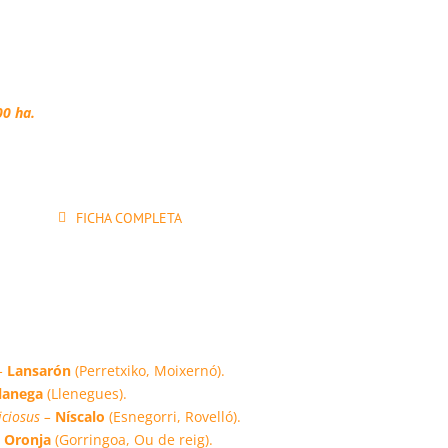
00 ha.
FICHA COMPLETA
–
Lansarón
(Perretxiko, Moixernó).
lanega
(Llenegues).
iciosus –
Níscalo
(Esnegorri, Rovelló).
–
Oronja
(Gorringoa, Ou de reig).