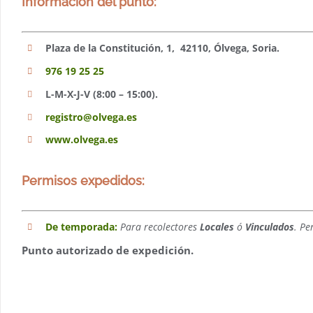
Información del punto:
Plaza de la Constitución, 1, 42110, Ólvega, Soria.
976 19 25 25
L-M-X-J-V (8:00 – 15:00).
registro@olvega.es
www.olvega.es
Permisos expedidos:
De temporada:
Para recolectores
Locales
ó
Vinculados
. Pe
Punto autorizado de expedición.