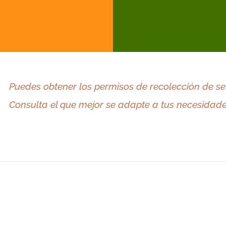
Encinares y
P
la
Lansarón
Llanegas
Ní
Quejigares
Puedes obtener los permisos de recolección de se
Consulta el que mejor
se adapte a
tus
necesidade