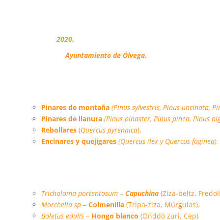
Adhesión:
2020.
Propietarios:
Ayuntamiento de Ólvega.
Hábitats forestales:
Pinares de montaña
(Pinus sylvestris, Pinus uncinata, P
Pinares de llanura
(Pinus pinaster, Pinus pinea, Pinus ni
Rebollares
(
Quercus pyrenaica
)
.
Encinares y quejigares
(Quercus ilex y Quercus faginea).
Especies micológicas principales:
Tricholoma portentosum –
Capuchina
(Ziza-beltz, Fredol
Morchella sp –
Colmenilla
(Tripa-ziza, Múrgulas).
Boletus edulis –
Hongo blanco
(Onddo zuri, Cep)