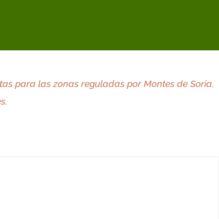
inares de
Pinares de
scalos
Oronja
Rebozuelo
Rebollares
Llanura
Montaña
tas para las zonas reguladas por Montes de Soria.
s.