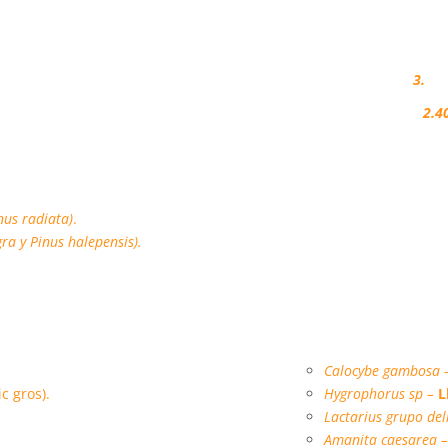
Montes regulados:
3.
Superficie regulada:
2.4
inus radiata)
.
gra y Pinus halepensis).
Calocybe gambosa 
ic gros).
Hygrophorus sp –
L
Lactarius grupo del
Amanita caesarea 