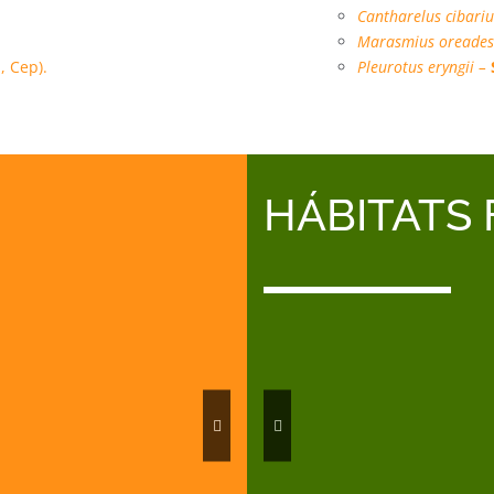
Cantharelus cibariu
Marasmius oreades
 Cep).
Pleurotus eryngii –
HÁBITATS