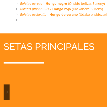
Boletus aereus –
Hongo negro
(Onddo beltza, Sureny)
Boletus pinophillus –
Hongo rojo
(Kaskabelz, Sureny).
Boletus aestivalis –
Hongo de verano
(Udako onddozuri,
SETAS PRINCIPALES