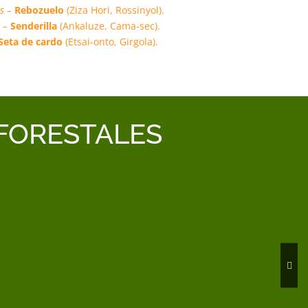
s –
Rebozuelo
(Ziza Hori, Rossinyol).
 –
Senderilla
(Ankaluze, Cama-sec).
Seta de cardo
(Etsai-onto, Girgola).
 FORESTALES