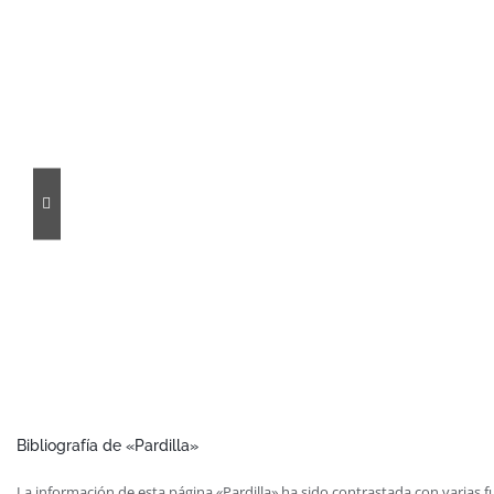
Bibliografía de «Pardilla»
Colmenilla
Parasol
La información de esta página «Pardilla» ha sido contrastada con varias f