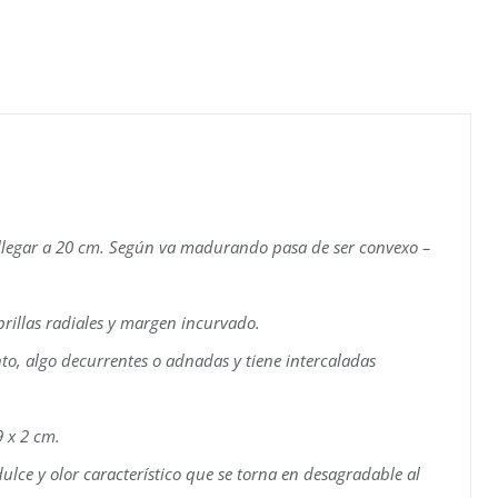
illa (Ilarraka – Bromosa
 llegar a 20 cm. Según va madurando pasa de ser convexo –
ibrillas radiales y margen incurvado.
to, algo decurrentes o adnadas y tiene intercaladas
9 x 2 cm.
ulce y olor característico que se torna en desagradable al