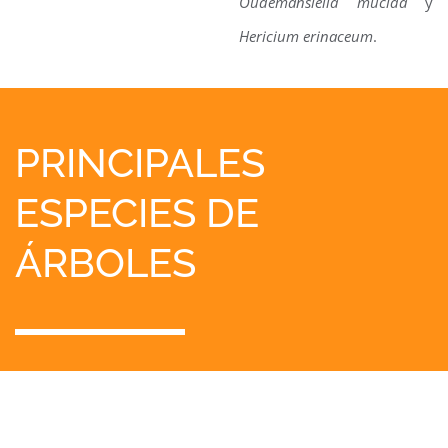
Oudemansiella mucida
y
Hericium erinaceum
.
PRINCIPALES
ESPECIES DE
ÁRBOLES