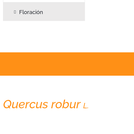
Floración
Quercus robur
Roble
L.
carballo