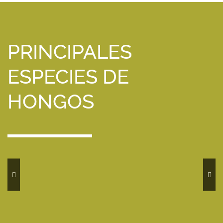
PRINCIPALES
ESPECIES DE
HONGOS
Lengua
Boletus
Carbonera
Gibelurdiña
de
Níscalos
Pardill