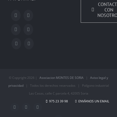
CONTACT
CON
NOSOTR
© Copyright
2026 |
Asociacion MONTES DE SORIA
|
Aviso legal y
privacidad
| Todos los derechos reservados | Polígono industrial
Las Casas, calle C parcela 4, 42005 Soria
975 23 39 98
ENVÍANOS UN EMAIL
Facebook
Instagram
X