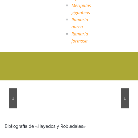
Meripillus
giganteus
Ramaria
aurea
Ramaria
formosa
Pinares
Pinares
Hayedos
Encinare
de
de
y
Rebollares
y
Bibliografía de «Hayedos y Robledales»