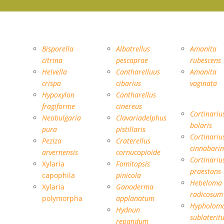
Vaca
Ascomycetes:
Aphyllophoromycetideae:
Amanitales:
Bisporella
Albatrellus
Amanita
citrina
pescaprae
rubescens
Helvella
Cantharelluus
Amanita
crispa
cibarius
vaginata
Hypoxylon
Cantharellus
Cortinariales:
fragiforme
cinereus
Cortinariu
Neobulgaria
Clavariadelphus
bolaris
pura
pistillaris
Cortinariu
Peziza
Craterellus
cinnabari
arvernensis
cornucopioide
Cortinariu
Xylaria
Fomitopsis
praestans
capophila
pinicola
Hebeloma
Xylaria
Ganoderma
radicosum
polymorpha
applanatum
Hypholom
Hydnun
sublaterit
repandum