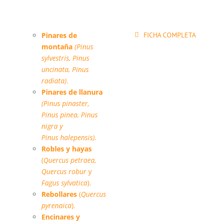
Hábitats forestales:
Pinares de
FICHA COMPLETA
montaña
(Pinus
sylvestris, Pinus
uncinata, Pinus
radiata)
.
Pinares de llanura
(Pinus pinaster,
Pinus pinea, Pinus
nigra y
Pinus halepensis).
Robles y hayas
(
Quercus petraea,
Quercus robur
y
Fagus sylvatica
).
Rebollares
(
Quercus
pyrenaica
)
.
Encinares y