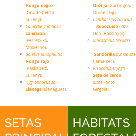
Hongo negro
Oronja
(Gorringoa,
(Onddo beltza,
Ou de reig).
Sureny)
Cantharelus cibarius
Calocybe gambosa –
–
Rebozuelo
(Ziza
Lansarón
Hori, Rossinyol).
(Perretxiko,
Marasmius oreades
Moixernó).
–
Boletus pinophillus –
Senderilla
(Ankaluze
Hongo rojo
Cama-sec).
(Kaskabelz,
Pleurotus eryngii –
Sureny).
Seta de cardo
Hygrophorus sp –
(Etsai-onto,
Llanega
(Llenegues).
Girgola).
SETAS
HÁBITATS