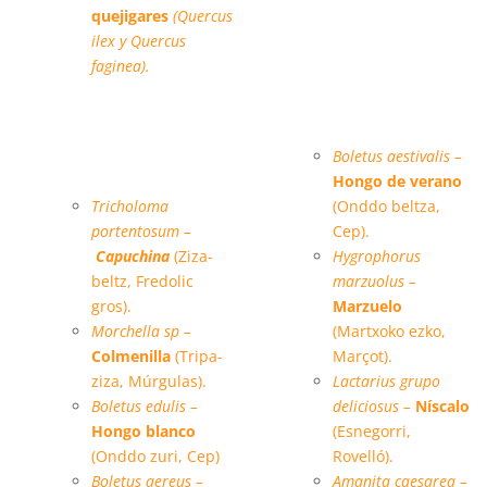
quejigares
(Quercus
ilex y Quercus
faginea).
Especies micológicas
Boletus aestivalis –
principales:
Hongo de verano
Tricholoma
(Onddo beltza,
portentosum –
Cep).
Capuchina
(Ziza-
Hygrophorus
beltz, Fredolic
marzuolus –
gros).
Marzuelo
Morchella sp –
(Martxoko ezko,
Colmenilla
(Tripa-
Marçot).
ziza, Múrgulas).
Lactarius grupo
Boletus edulis –
deliciosus –
Níscalo
Hongo blanco
(Esnegorri,
(Onddo zuri, Cep)
Rovelló).
Boletus aereus –
Amanita caesarea –