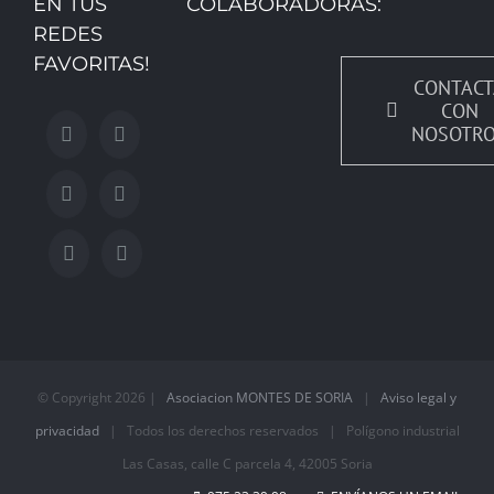
EN TUS
COLABORADORAS:
REDES
FAVORITAS!
CONTACT
CON
NOSOTR
© Copyright
2026 |
Asociacion MONTES DE SORIA
|
Aviso legal y
privacidad
| Todos los derechos reservados | Polígono industrial
Las Casas, calle C parcela 4, 42005 Soria