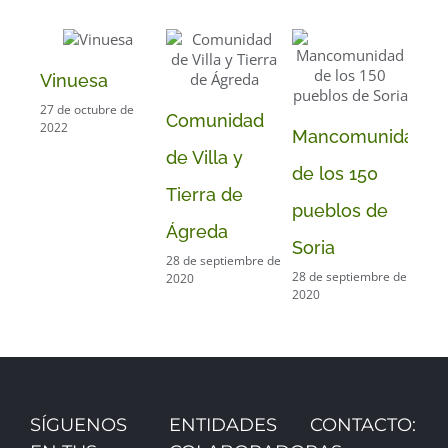
Vinuesa
Ya
27 de octubre de
30 d
Comunidad
2022
2020
Mancomunidad
de Villa y
de los 150
Tierra de
pueblos de
Ágreda
Soria
28 de septiembre de
28 de septiembre de
2020
2020
SÍGUENOS
ENTIDADES
CONTACTO: