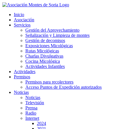
Saltar
al
Inicio
contenido
Asociación
Servicios
Gestión del Aprovechamiento
Señalización y Limpieza de montes
Gestión de decomisos
Exposiciones Micológicas
Rutas Micológicas
Charlas Divulgativas
Cocina Micológica
Actividades Infantiles
Actividades
Permisos
Permisos para recolectores
Acceso Puntos de Expedición autorizados
Noticias
Noticias
Televisión
Prensa
Radio
Internet
2024
2021