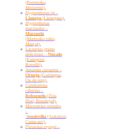
(Perretxiko,
Moixernó).
Hygrophorus sp –
Llanega
(Llenegues).
Hygrophorus
marzuolus –
Marzuelo
(Martxoko ezko,
Marçot).
Lactarius grupo
deliciosus –
Níscalo
(Esnegorri,
Rovelló).
Amanita caesarea –
Oronja
(Gorringoa,
Ou de reig).
Cantharelus
cibarius –
Rebozuelo
(Ziza
Hori, Rossinyol).
Marasmius oreades
–
Senderilla
(Ankaluze,
Cama-sec).
Pleurotus eryngii –