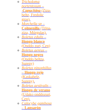
Tricholoma
portentosum –
Capuchina
(Ziza-
beltz, Fredolic
gros).
Morchella sp –
Colmenilla
(Tripa-
ziza, Múrgulas).
Boletus edulis –
Hongo blanco
(Onddo zuri, Cep)
Boletus aereus –
Hongo negro
(Onddo beltza,
Sureny)
Boletus pinophillus
–
Hongo rojo
(Kaskabelz,
Sureny).
Boletus aestivalis –
Hongo de verano
(Udako onddozuri,
Cep).
Calocybe gambosa
–
Lansarón