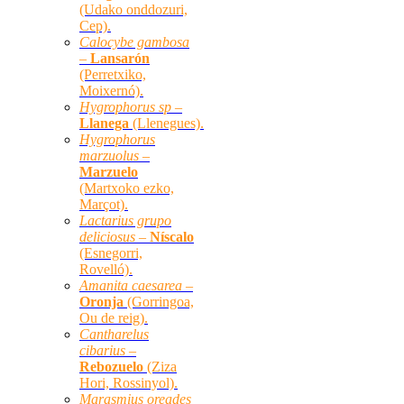
(Udako onddozuri,
Cep).
Calocybe gambosa
–
Lansarón
(Perretxiko,
Moixernó).
Hygrophorus sp –
Llanega
(Llenegues).
Hygrophorus
marzuolus –
Marzuelo
(Martxoko ezko,
Marçot).
Lactarius grupo
deliciosus –
Níscalo
(Esnegorri,
Rovelló).
Amanita caesarea –
Oronja
(Gorringoa,
Ou de reig).
Cantharelus
cibarius –
Rebozuelo
(Ziza
Hori, Rossinyol).
Marasmius oreades