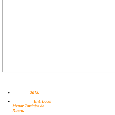
FICHA TÉCNICA
Adhesión:
2018.
Propietarios:
Ent. Local
Menor Tardajos de
Duero.