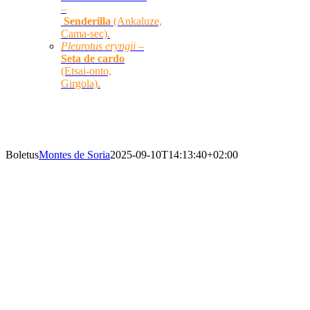
–
Senderilla
(Ankaluze,
Cama-sec).
Pleurotus eryngii –
Seta de cardo
(Etsai-onto,
Girgola).
SETAS PRINCIPALES
Boletus
Montes de Soria
2025-09-10T14:13:40+02:00