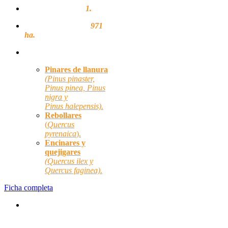
Montes regulados:
1.
Superficie regulada:
971
ha.
Hábitats forestales:
Pinares de llanura
(Pinus pinaster,
Pinus pinea, Pinus
nigra y
Pinus halepensis).
Rebollares
(
Quercus
pyrenaica
)
.
Encinares y
quejigares
(Quercus ilex y
Quercus faginea).
Ficha completa
Especies micológicas
principales: