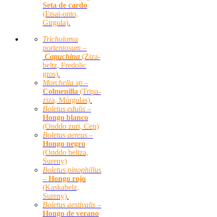
Seta de cardo
(Etsai-onto,
Girgola).
Tricholoma
portentosum –
Capuchina
(Ziza-
beltz, Fredolic
gros).
Morchella sp –
Colmenilla
(Tripa-
ziza, Múrgulas).
Boletus edulis –
Hongo blanco
(Onddo zuri, Cep)
Boletus aereus –
Hongo negro
(Onddo beltza,
Sureny)
Boletus pinophillus
–
Hongo rojo
(Kaskabelz,
Sureny).
Boletus aestivalis –
Hongo de verano