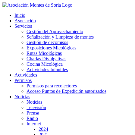
Saltar
al
Inicio
contenido
Asociación
Servicios
Gestión del Aprovechamiento
Señalización y Limpieza de montes
Gestión de decomisos
Exposiciones Micológicas
Rutas Micológicas
Charlas Divulgativas
Cocina Micológica
Actividades Infantiles
Actividades
Permisos
Permisos para recolectores
Acceso Puntos de Expedición autorizados
Noticias
Noticias
Televisión
Prensa
Radio
Internet
2024
2021