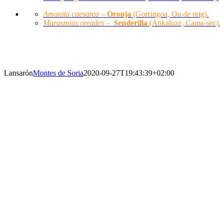
Amanita caesarea –
Oronja
(Gorringoa, Ou de reig).
Marasmius oreades –
Senderilla
(Ankaluze, Cama-sec)
SETAS PRINCIPALES
Lansarón
Montes de Soria
2020-09-27T19:43:39+02:00