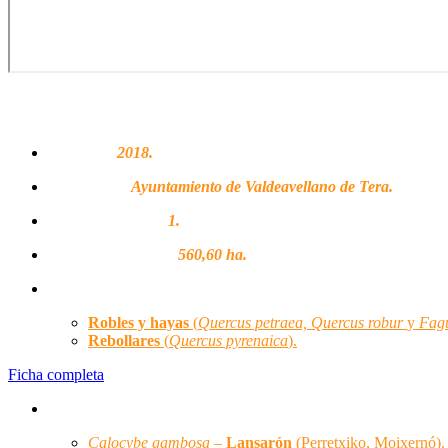
FICHA TÉCNICA
Adhesión:
2018.
Propietarios:
Ayuntamiento de Valdeavellano de Tera.
Montes regulados:
1.
Superficie regulada:
560,60 ha.
Hábitats forestales:
Robles y hayas
(
Quercus petraea, Quercus robur
y
Fagu
Rebollares
(
Quercus pyrenaica
)
.
Ficha completa
Especies micológicas principales:
Calocybe gambosa –
Lansarón
(Perretxiko, Moixernó).