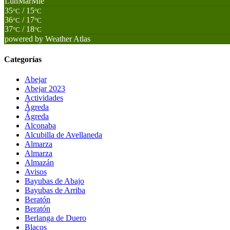
Lun
Mar
Mié
35
/ 15
°C
°C
36
/ 17
°C
°C
37
/ 18
°C
°C
powered by
Weather Atlas
Categorías
Abejar
Abejar 2023
Actividades
Ágreda
Ágreda
Alconaba
Alcubilla de Avellaneda
Almarza
Almarza
Almazán
Avisos
Bayubas de Abajo
Bayubas de Arriba
Beratón
Beratón
Berlanga de Duero
Blacos