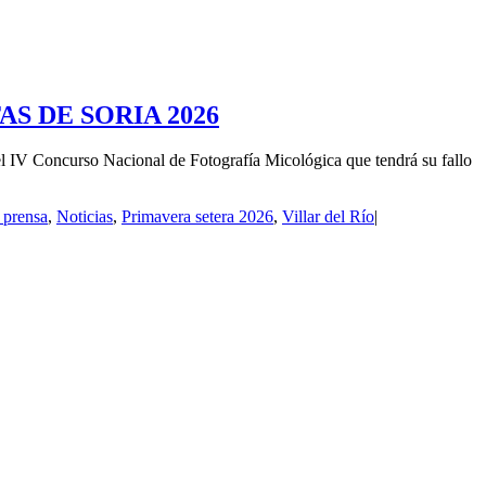
S DE SORIA 2026
so Nacional de Fotografía Micológica que tendrá su fallo
 prensa
,
Noticias
,
Primavera setera 2026
,
Villar del Río
|