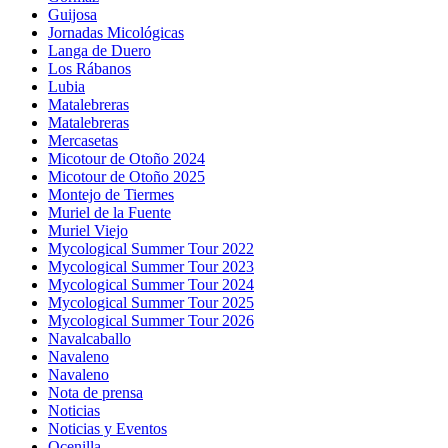
Guijosa
Jornadas Micológicas
Langa de Duero
Los Rábanos
Lubia
Matalebreras
Matalebreras
Mercasetas
Micotour de Otoño 2024
Micotour de Otoño 2025
Montejo de Tiermes
Muriel de la Fuente
Muriel Viejo
Mycological Summer Tour 2022
Mycological Summer Tour 2023
Mycological Summer Tour 2024
Mycological Summer Tour 2025
Mycological Summer Tour 2026
Navalcaballo
Navaleno
Navaleno
Nota de prensa
Noticias
Noticias y Eventos
Ocenilla