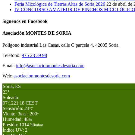
Feria Micológica de Tierras Altas de Soria 2026
22 de abril de
IV CONCURSO AMATEUR DE PINCHOS MICOLÓGICOS 
Síguenos en Facebook
Asociación MONTES DE SORIA
Polígono industrial Las Casas, calle C parcela 4, 42005 Soria
Teléfono:
975 23 39 98
Email:
info@asociacionmontesdesoria.com
Web:
asociacionmontesdesoria.com
Soria, ES
23°
Soleado
07:12
21:18 CEST
Sensación: 23
°C
Viento: 3
200
km/h
°
Humedad: 48
%
Presión: 1014.56
mbar
Índice UV: 2