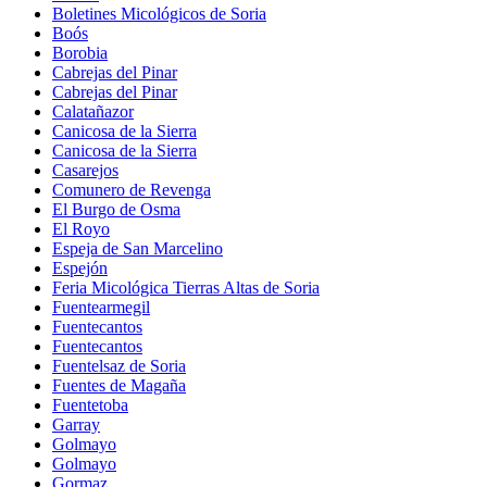
Boletines Micológicos de Soria
Boós
Borobia
Cabrejas del Pinar
Cabrejas del Pinar
Calatañazor
Canicosa de la Sierra
Canicosa de la Sierra
Casarejos
Comunero de Revenga
El Burgo de Osma
El Royo
Espeja de San Marcelino
Espejón
Feria Micológica Tierras Altas de Soria
Fuentearmegil
Fuentecantos
Fuentecantos
Fuentelsaz de Soria
Fuentes de Magaña
Fuentetoba
Garray
Golmayo
Golmayo
Gormaz