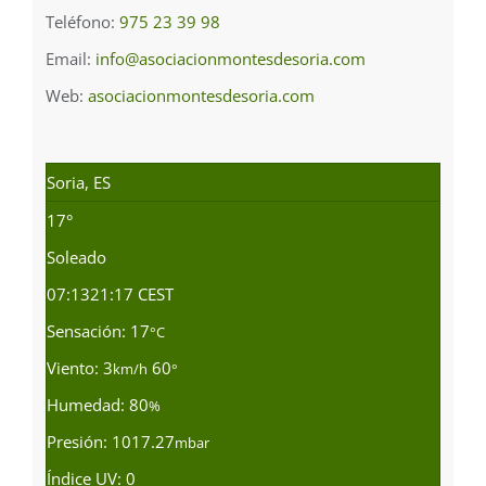
Teléfono:
975 23 39 98
Email:
info@asociacionmontesdesoria.com
Web:
asociacionmontesdesoria.com
Soria, ES
17°
Soleado
07:13
21:17 CEST
Sensación: 17
°C
Viento: 3
60
km/h
°
Humedad: 80
%
Presión: 1017.27
mbar
Índice UV: 0