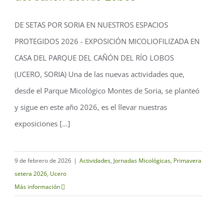
#DESETASPORSORIA en nuestros
DE SETAS POR SORIA EN NUESTROS ESPACIOS
Espacios Protegidos 2026:
PROTEGIDOS 2026 - EXPOSICIÓN MICOLIOFILIZADA EN
MICOliofilizada en la Casa del Parque
CASA DEL PARQUE DEL CAÑÓN DEL RÍO LOBOS
del Cañón del Río Lobos
(UCERO, SORIA) Una de las nuevas actividades que,
desde el Parque Micológico Montes de Soria, se planteó
y sigue en este año 2026, es el llevar nuestras
exposiciones [...]
9 de febrero de 2026
|
Actividades
,
Jornadas Micológicas
,
Primavera
setera 2026
,
Ucero
Más información