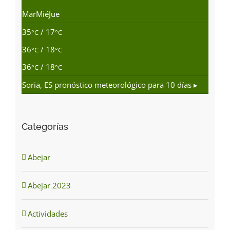
Mar
Mié
Jue
35
/ 17
°C
°C
36
/ 18
°C
°C
36
/ 18
°C
°C
Soria, ES
pronóstico meteorológico para 10 días ▸
Categorías
Abejar
Abejar 2023
Actividades