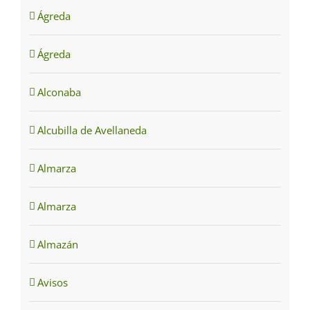
Ágreda
Ágreda
Alconaba
Alcubilla de Avellaneda
Almarza
Almarza
Almazán
Avisos