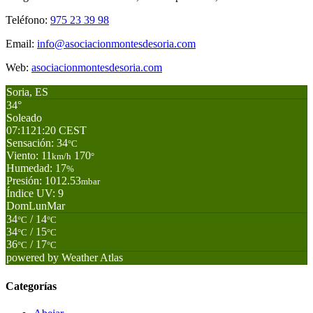
Teléfono:
975 23 39 98
Email:
info@asociacionmontesdesoria.com
Web:
asociacionmontesdesoria.com
Soria, ES
34°
Soleado
07:11
21:20 CEST
Sensación: 34
°C
Viento: 11
170
km/h
°
Humedad: 17
%
Presión: 1012.53
mbar
Índice UV: 9
Dom
Lun
Mar
34
/ 14
°C
°C
34
/ 15
°C
°C
36
/ 17
°C
°C
powered by
Weather Atlas
Categorías