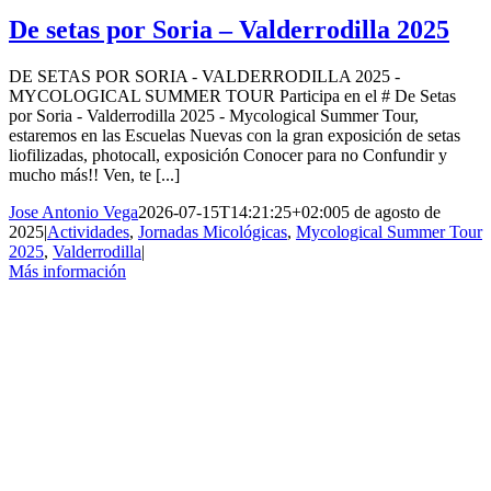
De setas por Soria – Valderrodilla 2025
DE SETAS POR SORIA - VALDERRODILLA 2025 -
MYCOLOGICAL SUMMER TOUR Participa en el # De Setas
por Soria - Valderrodilla 2025 - Mycological Summer Tour,
estaremos en las Escuelas Nuevas con la gran exposición de setas
liofilizadas, photocall, exposición Conocer para no Confundir y
mucho más!! Ven, te [...]
Jose Antonio Vega
2026-07-15T14:21:25+02:00
5 de agosto de
2025
|
Actividades
,
Jornadas Micológicas
,
Mycological Summer Tour
2025
,
Valderrodilla
|
Más información