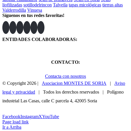
liofilizadas
sotillodelrincon
Talveila
tapas micológicas
tierras altas
Valderrodilla
Vinuesa
Síguenos en tus redes favoritas!
ENTIDADES COLABORADORAS:
CONTACTO:
Contacta con nosotros
© Copyright
2026 |
Asociacion MONTES DE SORIA
|
Aviso
legal y privacidad
| Todos los derechos reservados | Polígono
industrial Las Casas, calle C parcela 4, 42005 Soria
975 23 39 98
ENVÍANOS UN EMAIL
Facebook
Instagram
X
YouTube
Page load link
Ir a Arriba