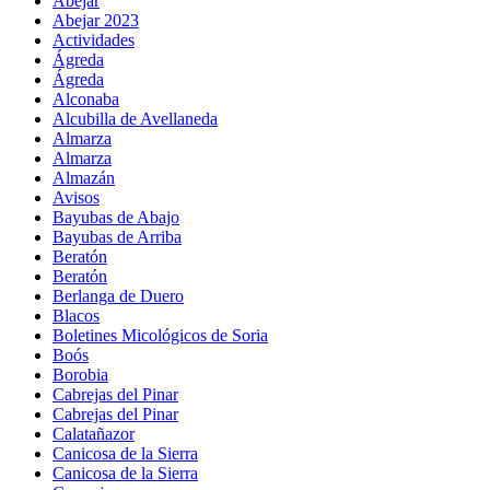
Abejar
Abejar 2023
Actividades
Ágreda
Ágreda
Alconaba
Alcubilla de Avellaneda
Almarza
Almarza
Almazán
Avisos
Bayubas de Abajo
Bayubas de Arriba
Beratón
Beratón
Berlanga de Duero
Blacos
Boletines Micológicos de Soria
Boós
Borobia
Cabrejas del Pinar
Cabrejas del Pinar
Calatañazor
Canicosa de la Sierra
Canicosa de la Sierra