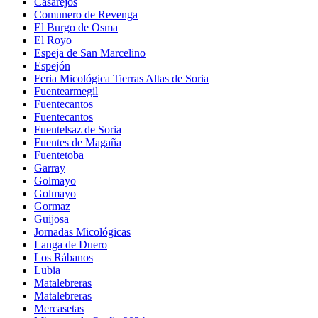
Casarejos
Comunero de Revenga
El Burgo de Osma
El Royo
Espeja de San Marcelino
Espejón
Feria Micológica Tierras Altas de Soria
Fuentearmegil
Fuentecantos
Fuentecantos
Fuentelsaz de Soria
Fuentes de Magaña
Fuentetoba
Garray
Golmayo
Golmayo
Gormaz
Guijosa
Jornadas Micológicas
Langa de Duero
Los Rábanos
Lubia
Matalebreras
Matalebreras
Mercasetas