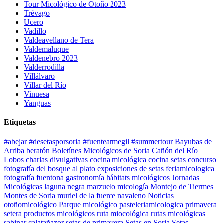
Tour Micológico de Otoño 2023
Trévago
Ucero
Vadillo
Valdeavellano de Tera
Valdemaluque
Valdenebro 2023
Valderrodilla
Villálvaro
Villar del Río
Vinuesa
Yanguas
Etiquetas
#abejar
#desetasporsoria
#fuentearmegil
#summertour
Bayubas de
Arriba
beratón
Boletínes Micológicos de Soria
Cañón del Río
Lobos
charlas divulgativas
cocina micológica
cocina setas
concurso
fotografía
del bosque al plato
exposiciones de setas
feriamicologica
fotografía
fuentona
gastronomía
hábitats micológicos
Jornadas
Micológicas
laguna negra
marzuelo
micología
Montejo de Tiermes
Montes de Soria
muriel de la fuente
navaleno
Noticias
otoñomicológico
Parque micológico
pasteleriamicologica
primavera
setera
productos micológicos
ruta miocológica
rutas micológicas
sabinar calatañazor
setas de primavera
Setas en Soria
Setas