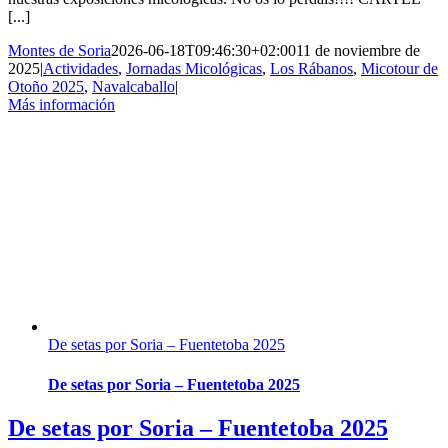
[...]
Montes de Soria
2026-06-18T09:46:30+02:00
11 de noviembre de
2025
|
Actividades
,
Jornadas Micológicas
,
Los Rábanos
,
Micotour de
Otoño 2025
,
Navalcaballo
|
Más información
De setas por Soria – Fuentetoba 2025
De setas por Soria – Fuentetoba 2025
De setas por Soria – Fuentetoba 2025