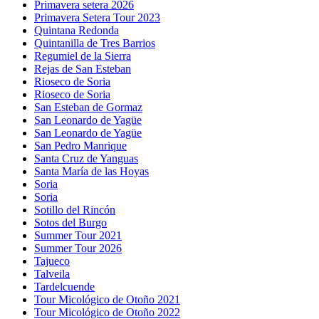
Primavera setera 2026
Primavera Setera Tour 2023
Quintana Redonda
Quintanilla de Tres Barrios
Regumiel de la Sierra
Rejas de San Esteban
Rioseco de Soria
Rioseco de Soria
San Esteban de Gormaz
San Leonardo de Yagüe
San Leonardo de Yagüe
San Pedro Manrique
Santa Cruz de Yanguas
Santa María de las Hoyas
Soria
Soria
Sotillo del Rincón
Sotos del Burgo
Summer Tour 2021
Summer Tour 2026
Tajueco
Talveila
Tardelcuende
Tour Micológico de Otoño 2021
Tour Micológico de Otoño 2022