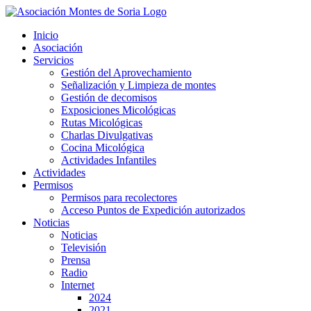
Saltar
al
Inicio
contenido
Asociación
Servicios
Gestión del Aprovechamiento
Señalización y Limpieza de montes
Gestión de decomisos
Exposiciones Micológicas
Rutas Micológicas
Charlas Divulgativas
Cocina Micológica
Actividades Infantiles
Actividades
Permisos
Permisos para recolectores
Acceso Puntos de Expedición autorizados
Noticias
Noticias
Televisión
Prensa
Radio
Internet
2024
2021