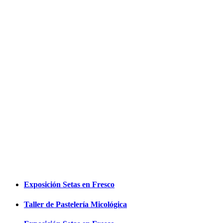
EXPOSICIÓN
Te presentamos todas las partes que
componen «#De setas por Espejón»
para que puedas organizar tu visita.
Exposición Setas en Fresco
Taller de Pastelería Micológica