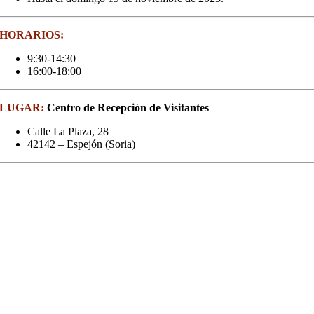
HORARIOS:
9:30-14:30
16:00-18:00
LUGAR:
Centro de Recepción de Visitantes
Calle La Plaza, 28
42142 – Espejón (Soria)
ANUNCIOS
DE
TELEVISIÓN
Para promocionar la exposición «#