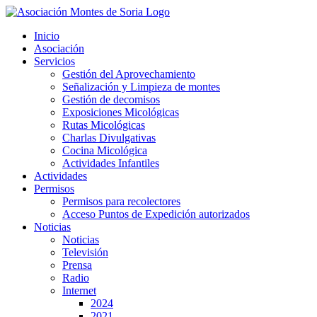
Saltar
al
Inicio
contenido
Asociación
Servicios
Gestión del Aprovechamiento
Señalización y Limpieza de montes
Gestión de decomisos
Exposiciones Micológicas
Rutas Micológicas
Charlas Divulgativas
Cocina Micológica
Actividades Infantiles
Actividades
Permisos
Permisos para recolectores
Acceso Puntos de Expedición autorizados
Noticias
Noticias
Televisión
Prensa
Radio
Internet
2024
2021