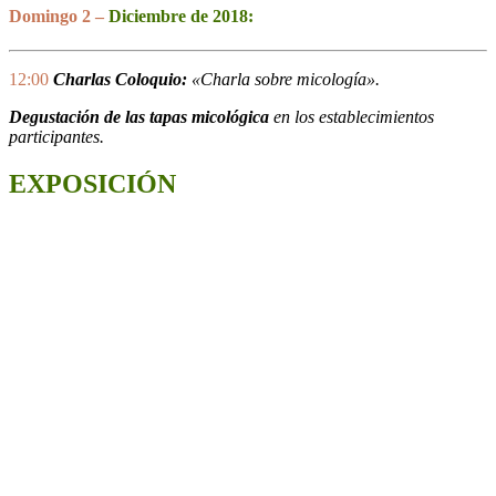
Domingo 2 –
Diciembre de 2018:
12:00
Charlas Coloquio:
«Charla sobre micología».
Degustación de las tapas micológica
en los establecimientos
participantes.
EXPOSICIÓN
Te presentamos todas las partes que
componen la exposición de las
Jornadas micológicas Golmayo
2018 para que puedas recrear tu
visita. Toda la información que
necesitas sobre micología, en
Golmayo y sus montes.