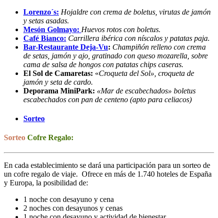
Lorenzo´s:
Hojaldre con crema de boletus, virutas de jamón
y setas asadas.
Mesón Golmayo:
Huevos rotos con boletus.
Café Bianco:
Carrillera ibérica con níscalos y patatas paja.
Bar-Restaurante Deja-Vu
:
Champiñón relleno con crema
de setas, jamón y ajo, gratinado con queso mozarella, sobre
cama de salsa de hongos con patatas chips caseras.
El Sol de Camaretas:
«
Croqueta del Sol», croqueta de
jamón y seta de cardo.
Deporama MiniPark:
«Mar de escabechados» boletus
escabechados con pan de centeno (apto para celiacos)
Sorteo
Sorteo
Cofre Regalo
:
En cada establecimiento se dará una participación para un sorteo de
un cofre regalo de viaje. Ofrece en más de 1.740 hoteles de España
y Europa, la posibilidad de:
1 noche con desayuno y cena
2 noches con desayunos y cenas
1 noche con desayuno y actividad de bienestar