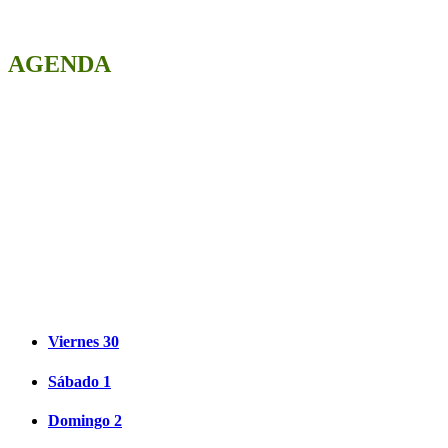
AGENDA
No olvides revisar las fechas y
horarios para cuadrar tu agenda.
Así no te perderás ninguna de las
actividades programadas para estas
Jornadas Micológicas en Golmayo
2018.
Viernes 30
Sábado 1
Domingo 2