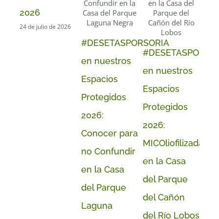
Mic
2026
de 
24 de julio de 2026
Alt
#DESETASPORSORIA
#DESETASPORSO
Sor
en nuestros
en nuestros
22 de
Espacios
Espacios
Protegidos
Protegidos
2026:
2026:
Conocer para
MICOliofilizada
no Confundir
en la Casa
en la Casa
del Parque
del Parque
del Cañón
Laguna
del Río Lobos