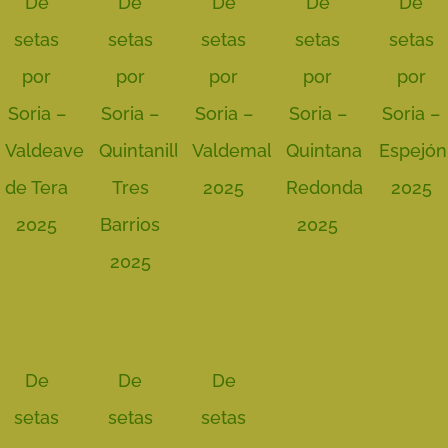
De
De
De
De
De
setas
setas
setas
setas
setas
por
por
por
por
por
Soria –
Soria –
Soria –
Soria –
Soria –
Valdeavellano
Quintanilla
Valdemaluque
Quintana
Espejón
de Tera
Tres
2025
Redonda
2025
2025
Barrios
2025
2025
De
De
De
setas
setas
setas