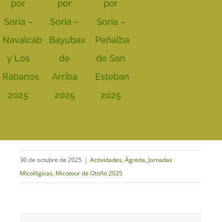
por
por
por
Soria –
Soria –
Soria –
Navalcaballo
Bayubas
Peñalba
y Los
de
de San
Rábanos
Arriba
Esteban
2025
2025
2025
30 de octubre de 2025
|
Actividades
,
Ágreda
,
Jornadas
Micológicas
,
Micotour de Otoño 2025