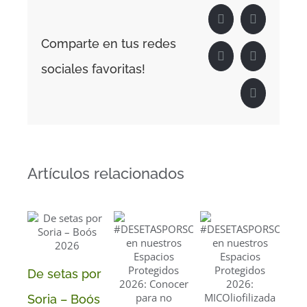
Facebook
X
Comparte en tus redes
LinkedIn
WhatsApp
sociales favoritas!
Correo
electrónico
Artículos relacionados
De setas por
Fer
Soria – Boós