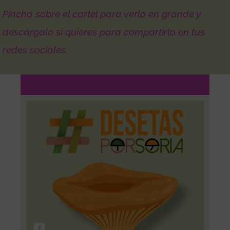
Pincha sobre el cartel para verlo en grande y
descárgalo si quieres para compartirlo en tus
redes sociales.