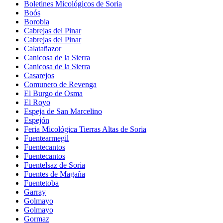
Boletines Micológicos de Soria
Boós
Borobia
Cabrejas del Pinar
Cabrejas del Pinar
Calatañazor
Canicosa de la Sierra
Canicosa de la Sierra
Casarejos
Comunero de Revenga
El Burgo de Osma
El Royo
Espeja de San Marcelino
Espejón
Feria Micológica Tierras Altas de Soria
Fuentearmegil
Fuentecantos
Fuentecantos
Fuentelsaz de Soria
Fuentes de Magaña
Fuentetoba
Garray
Golmayo
Golmayo
Gormaz