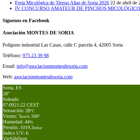
Feria Micológica de Tierras Altas de Soria 2026
22 de abril de
IV CONCURSO AMATEUR DE PINCHOS MICOLÓGICOS 
Síguenos en Facebook
Asociación MONTES DE SORIA
Polígono industrial Las Casas, calle C parcela 4, 42005 Soria
Teléfono:
975 23 39 98
Email:
info@asociacionmontesdesoria.com
Web:
asociacionmontesdesoria.com
Soria, ES
28°
Soleado
07:09
21:22 CEST
Sensación: 28
°C
Viento: 5
160
km/h
°
Humedad: 44
%
Presión: 1019.3
mbar
Índice UV: 6
Vie
Sáb
Dom