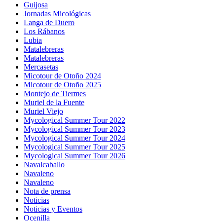
Guijosa
Jornadas Micológicas
Langa de Duero
Los Rábanos
Lubia
Matalebreras
Matalebreras
Mercasetas
Micotour de Otoño 2024
Micotour de Otoño 2025
Montejo de Tiermes
Muriel de la Fuente
Muriel Viejo
Mycological Summer Tour 2022
Mycological Summer Tour 2023
Mycological Summer Tour 2024
Mycological Summer Tour 2025
Mycological Summer Tour 2026
Navalcaballo
Navaleno
Navaleno
Nota de prensa
Noticias
Noticias y Eventos
Ocenilla