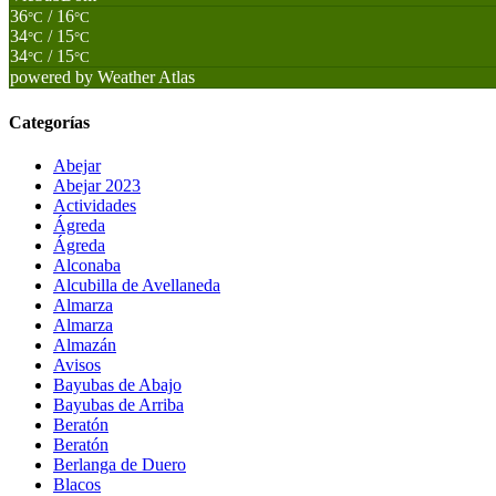
36
/ 16
°C
°C
34
/ 15
°C
°C
34
/ 15
°C
°C
powered by
Weather Atlas
Categorías
Abejar
Abejar 2023
Actividades
Ágreda
Ágreda
Alconaba
Alcubilla de Avellaneda
Almarza
Almarza
Almazán
Avisos
Bayubas de Abajo
Bayubas de Arriba
Beratón
Beratón
Berlanga de Duero
Blacos