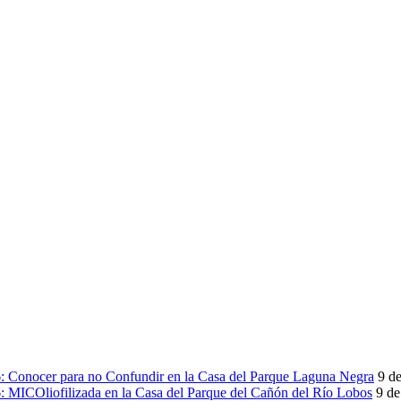
onocer para no Confundir en la Casa del Parque Laguna Negra
9 de
ICOliofilizada en la Casa del Parque del Cañón del Río Lobos
9 de