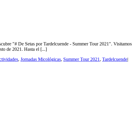
Setas por Tardelcuende - Summer Tour 2021". Visitamos Tardelcu
o de 2021. Hasta el [...]
tividades
,
Jornadas Micológicas
,
Summer Tour 2021
,
Tardelcuende
|