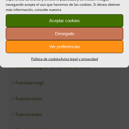
El Burgo de Osma
navegando acepta el uso que hacemos de las cookies. Si desea obtener
más información, consulte nuestra
El Royo
Aceptar cookies
Denegado
Espeja de San Marcelino
Ver preferencias
Espejón
Política de cookies
Aviso legal y privacidad
Feria Micológica Tierras Altas de Soria
Fuentearmegil
Fuentecantos
Fuentecantos