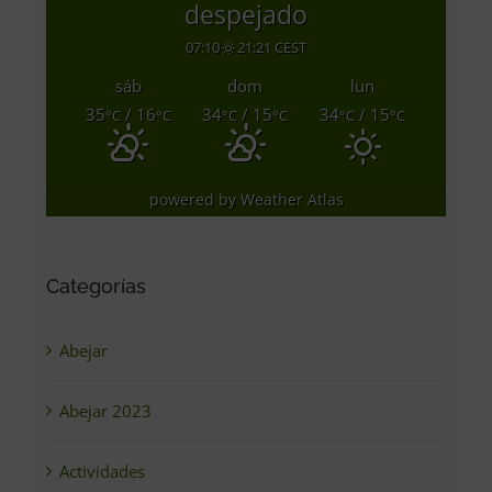
despejado
07:10
21:21 CEST
sáb
dom
lun
35
/ 16
34
/ 15
34
/ 15
°C
°C
°C
°C
°C
°C
powered by
Weather Atlas
Categorías
Abejar
Abejar 2023
Actividades