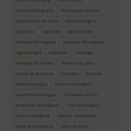
cocina micológica
cocina setas
concurso fotografía
del bosque al plato
exposiciones de setas
feriamicologica
fotografía
fuentona
gastronomía
hábitats micológicos
Jornadas Micológicas
laguna negra
marzuelo
micología
Montejo de Tiermes
Montes de Soria
muriel de la fuente
navaleno
Noticias
otoñomicológico
Parque micológico
pasteleriamicologica
primavera setera
productos micológicos
ruta miocológica
rutas micológicas
sabinar calatañazor
setas de primavera
Setas en Soria