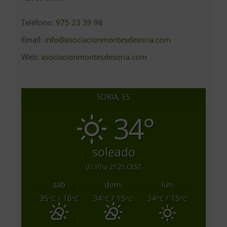
Teléfono:
975 23 39 98
Email:
info@asociacionmontesdesoria.com
Web:
asociacionmontesdesoria.com
SORIA, ES
34°
soleado
07:10
21:21 CEST
sáb
dom
lun
35
/ 16
34
/ 15
34
/ 15
°C
°C
°C
°C
°C
°C