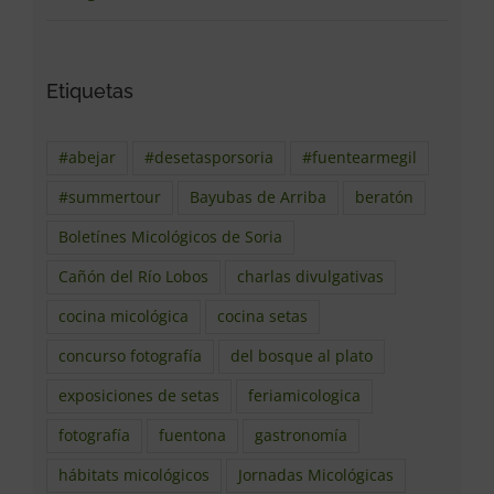
Etiquetas
#abejar
#desetasporsoria
#fuentearmegil
#summertour
Bayubas de Arriba
beratón
Boletínes Micológicos de Soria
Cañón del Río Lobos
charlas divulgativas
cocina micológica
cocina setas
concurso fotografía
del bosque al plato
exposiciones de setas
feriamicologica
fotografía
fuentona
gastronomía
hábitats micológicos
Jornadas Micológicas