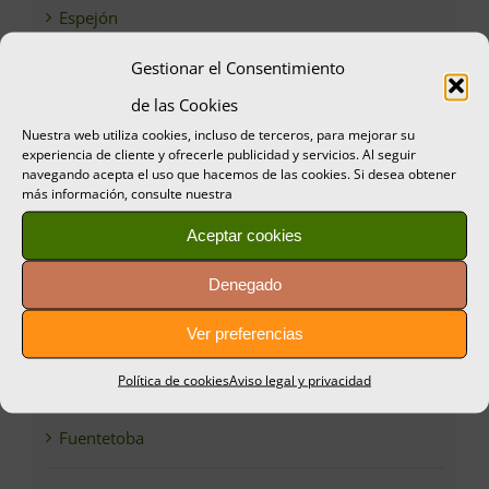
Espejón
Gestionar el Consentimiento
Feria Micológica Tierras Altas de Soria
de las Cookies
Nuestra web utiliza cookies, incluso de terceros, para mejorar su
Fuentearmegil
experiencia de cliente y ofrecerle publicidad y servicios. Al seguir
navegando acepta el uso que hacemos de las cookies. Si desea obtener
más información, consulte nuestra
Fuentecantos
Aceptar cookies
Fuentecantos
Denegado
Fuentelsaz de Soria
Ver preferencias
Fuentes de Magaña
Política de cookies
Aviso legal y privacidad
Fuentetoba