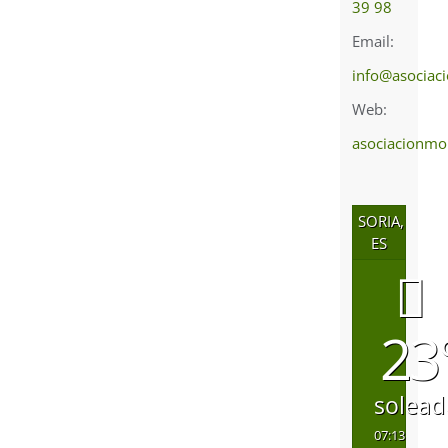
39 98
Email:
info@asociac
Web:
asociacionmo
SORIA,
ES
23
solead
07:13