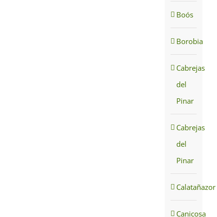
Boós
Borobia
Cabrejas
del
Pinar
Cabrejas
del
Pinar
Calatañazor
Canicosa