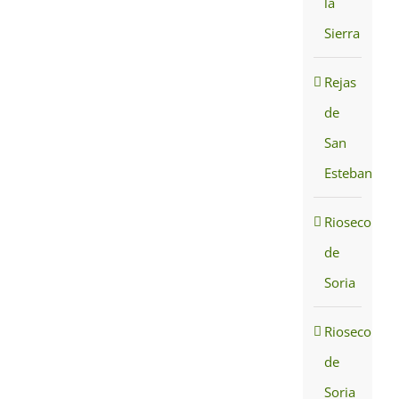
la
Sierra
Rejas
de
San
Esteban
Rioseco
de
Soria
Rioseco
de
Soria