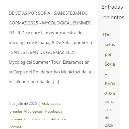
Entradas
DE SETAS POR SORIA - SAN ESTEBAN DE
recientes
GORMAZ 2025 - MYCOLOGICAL SUMMER
De setas por Soria – San
TOUR Descubre la mayor muestra de
Esteban de Gormaz 2025
De
micología de España, # De Setas por Soria
setas
- SAN ESTEBAN DE GORMAZ 2025 -
por
Mycological Summer Tour. Estaremos en
Soria
la Carpa del Polideportivo Municipal de la
–
localidad ribereña del [...]
Boós
2026
24 de
9 de julio de 2025
|
Actividades
,
julio
Jornadas Micológicas
,
Mycological
de
Summer Tour 2025
,
San Esteban de
2026
Gormaz