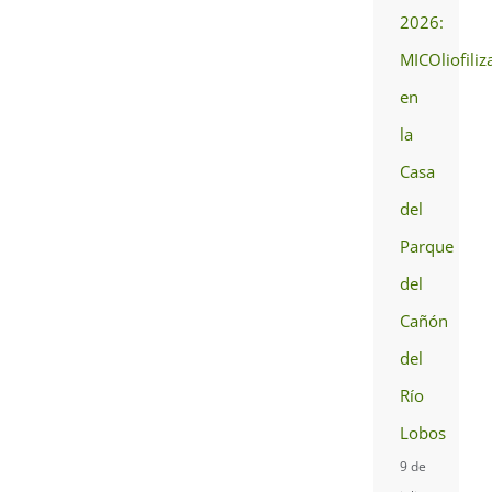
2026:
MICOliofiliz
en
la
Casa
del
Parque
del
Cañón
del
Río
Lobos
9 de