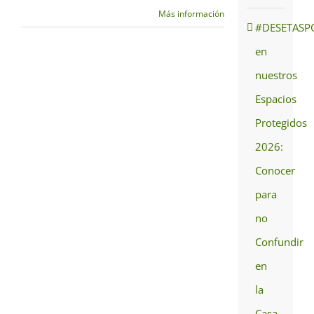
Más información
#DESETASP
en
nuestros
Espacios
Protegidos
2026:
Conocer
para
no
Confundir
en
la
Casa