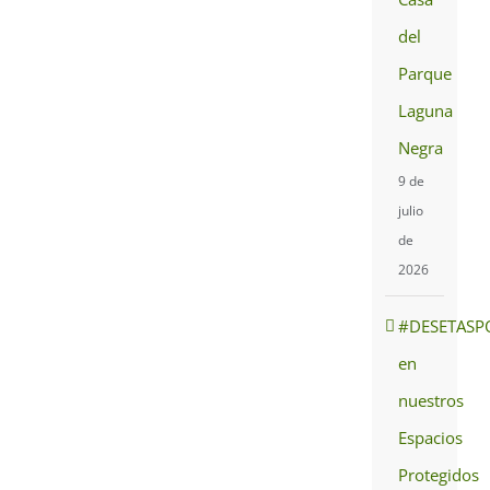
del
Parque
Laguna
Negra
9 de
julio
de
2026
#DESETASP
en
nuestros
Espacios
Protegidos