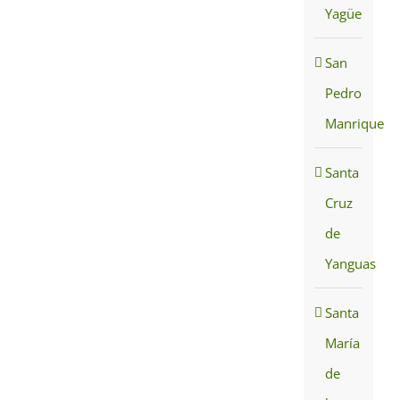
Yagüe
San
Pedro
Manrique
Santa
Cruz
de
Yanguas
Santa
María
de