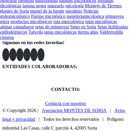
fotografía
fuentona
gastronomía
hábitats micológicos
Jornadas
Micológicas
laguna negra
marzuelo
micología
Montejo de Tiermes
Montes de Soria
muriel de la fuente
navaleno
Noticias
otoñomicológico
Parque micológico
pasteleriamicologica
primavera
setera
productos micológicos
ruta miocológica
rutas micológicas
sabinar calatañazor
setas de primavera
Setas en Soria
Setas liofilizadas
sotillodelrincon
Talveila
tapas micológicas
tierras altas
Valderrodilla
Vinuesa
Síguenos en tus redes favoritas!
ENTIDADES COLABORADORAS:
CONTACTO:
Contacta con nosotros
© Copyright
2026 |
Asociacion MONTES DE SORIA
|
Aviso
legal y privacidad
| Todos los derechos reservados | Polígono
industrial Las Casas, calle C parcela 4, 42005 Soria