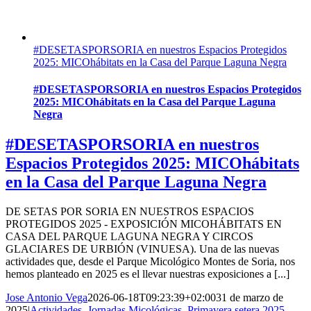
#DESETASPORSORIA en nuestros Espacios Protegidos
2025: MICOhábitats en la Casa del Parque Laguna Negra
#DESETASPORSORIA en nuestros Espacios Protegidos
2025: MICOhábitats en la Casa del Parque Laguna
Negra
#DESETASPORSORIA en nuestros
Espacios Protegidos 2025: MICOhábitats
en la Casa del Parque Laguna Negra
DE SETAS POR SORIA EN NUESTROS ESPACIOS
PROTEGIDOS 2025 - EXPOSICIÓN MICOHÁBITATS EN
CASA DEL PARQUE LAGUNA NEGRA Y CIRCOS
GLACIARES DE URBIÓN (VINUESA). Una de las nuevas
actividades que, desde el Parque Micológico Montes de Soria, nos
hemos planteado en 2025 es el llevar nuestras exposiciones a [...]
Jose Antonio Vega
2026-06-18T09:23:39+02:00
31 de marzo de
2025
|
Actividades
,
Jornadas Micológicas
,
Primavera setera 2025
,