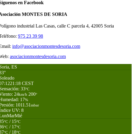
Síguenos en Facebook
Asociación MONTES DE SORIA
Polígono industrial Las Casas, calle C parcela 4, 42005 Soria
Teléfono:
975 23 39 98
Email:
info@asociacionmontesdesoria.com
Web:
asociacionmontesdesoria.com
Soria, ES
33°
Soleado
07:12
21:18 CEST
Sensación: 33
°C
Viento: 24
200
km/h
°
Humedad: 17
%
Presión: 1011.51
mbar
Índice UV: 8
Lun
Mar
Mié
35
/ 15
°C
°C
36
/ 17
°C
°C
37
/ 18
°C
°C