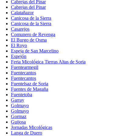
Cabrejas del Pinar
Cabrejas del Pinar
Calatañazor
Canicosa de la Sierra
Canicosa de la Sierra
Casarejos
Comunero de Revenga
El Burgo de Osma
El Royo
Espeja de San Marcelino
Espejón
Feria Micológica Tierras Altas de Soria
Fuentearmegil
Fuentecantos
Fuentecantos
Fuentelsaz de Soria
Fuentes de Magaña
Fuentetoba
Garray
Golmayo
Golmayo
Gormaz
Guijosa
Jornadas Micológicas
Langa de Duero