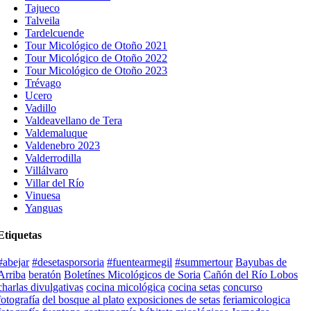
Tajueco
Talveila
Tardelcuende
Tour Micológico de Otoño 2021
Tour Micológico de Otoño 2022
Tour Micológico de Otoño 2023
Trévago
Ucero
Vadillo
Valdeavellano de Tera
Valdemaluque
Valdenebro 2023
Valderrodilla
Villálvaro
Villar del Río
Vinuesa
Yanguas
Etiquetas
#abejar
#desetasporsoria
#fuentearmegil
#summertour
Bayubas de
Arriba
beratón
Boletínes Micológicos de Soria
Cañón del Río Lobos
charlas divulgativas
cocina micológica
cocina setas
concurso
fotografía
del bosque al plato
exposiciones de setas
feriamicologica