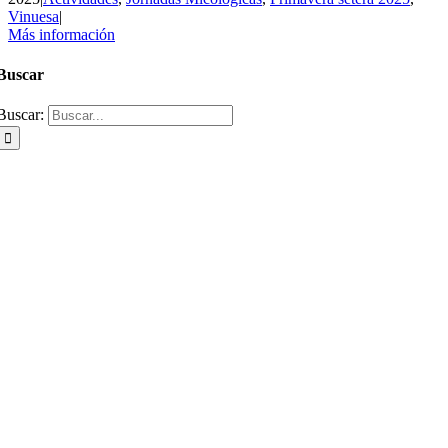
Vinuesa
|
Más información
Buscar
Buscar: