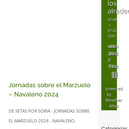
los
alrede
07:09
21:22
CEST
vie
sáb
dom
36
35
34
°C
°C
°C
/
/
/
16
15
15
°C
°C
°C
Jornadas sobre el Marzuelo
powered
– Navaleno 2024
by
Weather
Atlas
DE SETAS POR SORIA - JORNADAS SOBRE
Jornadas sobre el
EL MARZUELO 2024 - NAVALENO.
Marzuelo – Navaleno
Categorías