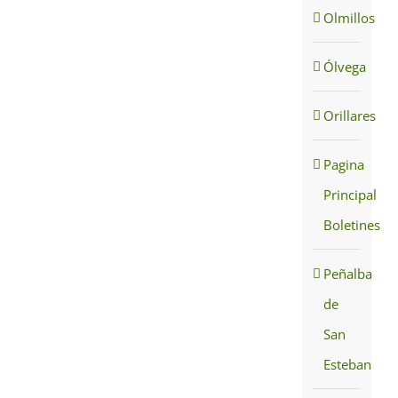
Olmillos
Ólvega
Orillares
Pagina
Principal
Boletines
Peñalba
de
San
Esteban