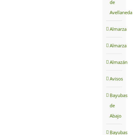
de
Avellaneda
Almarza
Almarza
Almazán
Avisos
Bayubas
de
Abajo
Bayubas