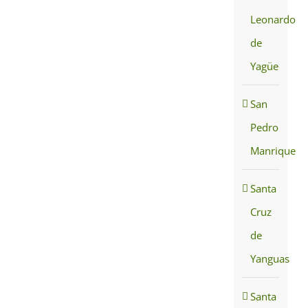
Leonardo
de
Yagüe
San
Pedro
Manrique
Santa
Cruz
de
Yanguas
Santa