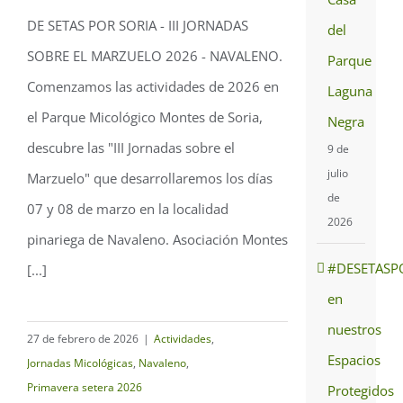
DE SETAS POR SORIA - III JORNADAS
del
Jornadas sobre el
SOBRE EL MARZUELO 2026 - NAVALENO.
Parque
Marzuelo – Navaleno
Comenzamos las actividades de 2026 en
Laguna
2026
el Parque Micológico Montes de Soria,
Negra
descubre las "III Jornadas sobre el
9 de
julio
Marzuelo" que desarrollaremos los días
de
07 y 08 de marzo en la localidad
2026
pinariega de Navaleno. Asociación Montes
#DESETASP
[...]
en
nuestros
27 de febrero de 2026
|
Actividades
,
Espacios
Jornadas Micológicas
,
Navaleno
,
Primavera setera 2026
Protegidos