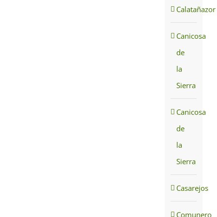
Calatañazor
Canicosa
de
la
Sierra
Canicosa
de
la
Sierra
Casarejos
Comunero