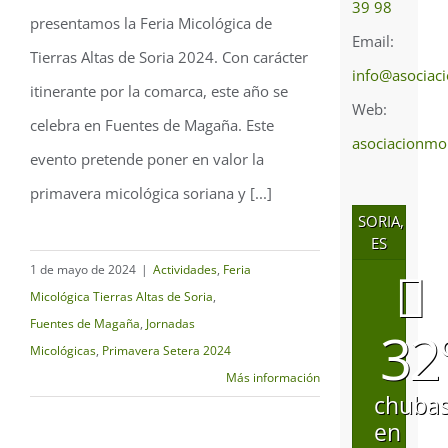
39 98
Tierras Altas de Soria
presentamos la Feria Micológica de
Email:
2024
Tierras Altas de Soria 2024. Con carácter
info@asociac
itinerante por la comarca, este año se
Web:
celebra en Fuentes de Magaña. Este
asociacionmo
evento pretende poner en valor la
primavera micológica soriana y [...]
SORIA,
ES
1 de mayo de 2024
|
Actividades
,
Feria
Micológica Tierras Altas de Soria
,
Fuentes de Magaña
,
Jornadas
32
Micológicas
,
Primavera Setera 2024
Más información
chuba
en