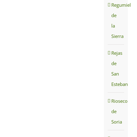
Regumiel
de
la
Sierra
Rejas
de
San
Esteban
Rioseco
de
Soria