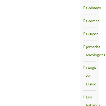
Golmayo
Gormaz
Guijosa
Jornadas
Micológicas
Langa
de
Duero
Los
Rábanos