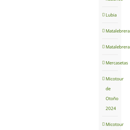
Lubia
Matalebrera
Matalebrera
Mercasetas
Micotour
de
Otoño
2024
Micotour