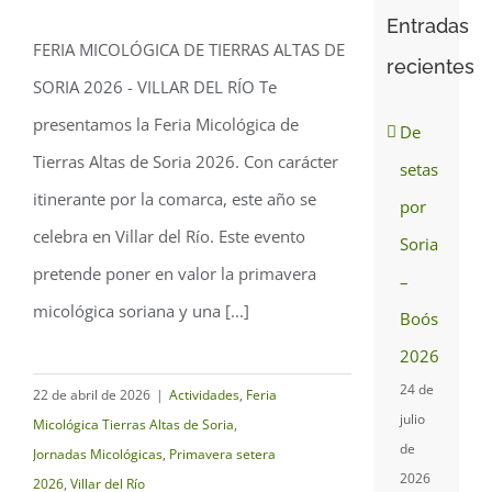
Entradas
FERIA MICOLÓGICA DE TIERRAS ALTAS DE
recientes
Feria Micológica de
SORIA 2026 - VILLAR DEL RÍO Te
Tierras Altas de Soria
presentamos la Feria Micológica de
De
2026
Tierras Altas de Soria 2026. Con carácter
setas
itinerante por la comarca, este año se
por
celebra en Villar del Río. Este evento
Soria
pretende poner en valor la primavera
–
micológica soriana y una [...]
Boós
2026
24 de
22 de abril de 2026
|
Actividades
,
Feria
julio
Micológica Tierras Altas de Soria
,
de
Jornadas Micológicas
,
Primavera setera
2026
2026
,
Villar del Río