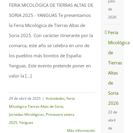
julio
FERIA MICOLÓGICA DE TIERRAS ALTAS DE
de
Feria Micológica de
SORIA 2025 - YANGUAS Te presentamos
2026
Tierras Altas de Soria
la Feria Micológica de Tierras Altas de
2025
Feria
Soria 2025. Con carácter itinerante por la
Micológica
comarca, este año se celebra en uno de
de
los pueblos más bonitos de España:
Tierras
Yanguas. Este evento pretende poner en
Altas
valor la [...]
de
Soria
29 de abril de 2025
|
Actividades
,
Feria
2026
Micológica Tierras Altas de Soria
,
22 de
Jornadas Micológicas
,
Primavera setera
abril
2025
,
Yanguas
de
Más información