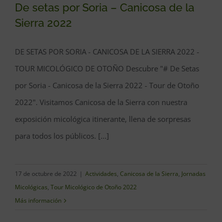
De setas por Soria – Canicosa de la
Sierra 2022
DE SETAS POR SORIA - CANICOSA DE LA SIERRA 2022 -
De setas por Soria – Canicosa de la
TOUR MICOLÓGICO DE OTOÑO Descubre "# De Setas
Sierra 2022
por Soria - Canicosa de la Sierra 2022 - Tour de Otoño
2022". Visitamos Canicosa de la Sierra con nuestra
exposición micológica itinerante, llena de sorpresas
para todos los públicos. [...]
17 de octubre de 2022
|
Actividades
,
Canicosa de la Sierra
,
Jornadas
Micológicas
,
Tour Micológico de Otoño 2022
Más información