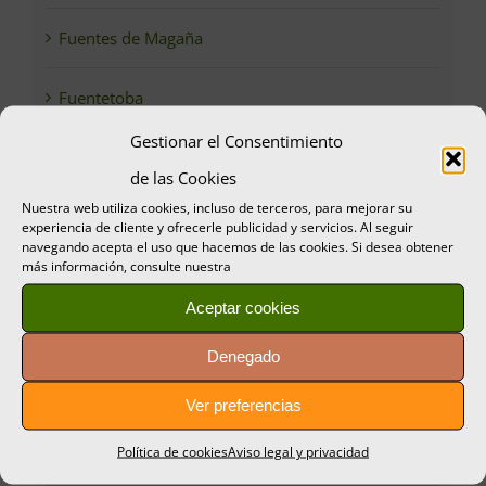
Fuentes de Magaña
Fuentetoba
Gestionar el Consentimiento
Garray
de las Cookies
Nuestra web utiliza cookies, incluso de terceros, para mejorar su
Golmayo
experiencia de cliente y ofrecerle publicidad y servicios. Al seguir
navegando acepta el uso que hacemos de las cookies. Si desea obtener
más información, consulte nuestra
Golmayo
Aceptar cookies
Gormaz
Denegado
Guijosa
Ver preferencias
Política de cookies
Aviso legal y privacidad
Jornadas Micológicas