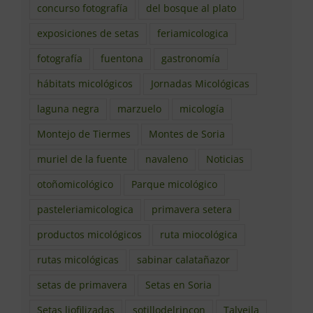
concurso fotografía
del bosque al plato
exposiciones de setas
feriamicologica
fotografía
fuentona
gastronomía
hábitats micológicos
Jornadas Micológicas
laguna negra
marzuelo
micología
Montejo de Tiermes
Montes de Soria
muriel de la fuente
navaleno
Noticias
otoñomicológico
Parque micológico
pasteleriamicologica
primavera setera
productos micológicos
ruta miocológica
rutas micológicas
sabinar calatañazor
setas de primavera
Setas en Soria
Setas liofilizadas
sotillodelrincon
Talveila