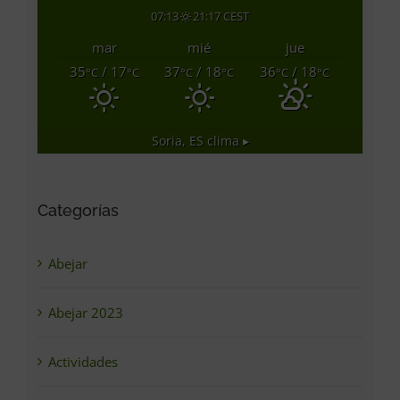
07:13
21:17 CEST
mar
mié
jue
35
/ 17
37
/ 18
36
/ 18
°C
°C
°C
°C
°C
°C
Soria, ES
clima ▸
Categorías
Abejar
Abejar 2023
Actividades