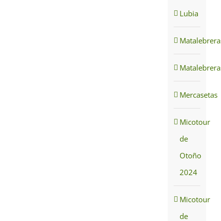
Lubia
Matalebrera
Matalebrera
Mercasetas
Micotour
de
Otoño
2024
Micotour
de