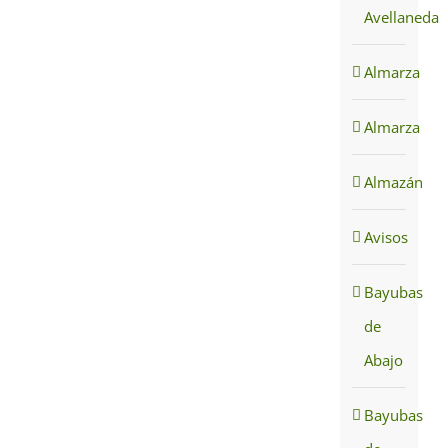
Avellaneda
Almarza
Almarza
Almazán
Avisos
Bayubas
de
Abajo
Bayubas