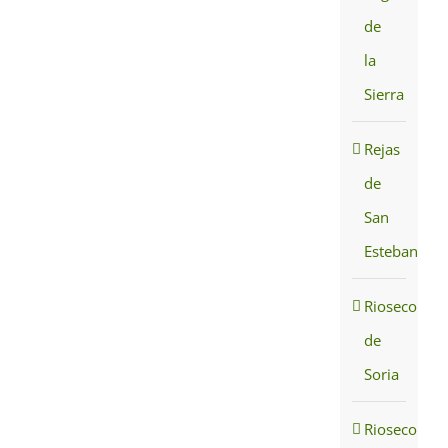
de
la
Sierra
Rejas
de
San
Esteban
Rioseco
de
Soria
Rioseco