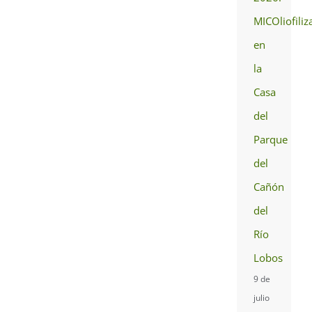
MICOliofiliz
en
la
Casa
del
Parque
del
Cañón
del
Río
Lobos
9 de
julio