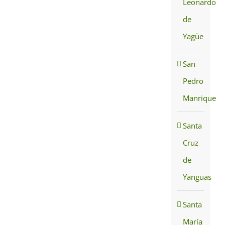
Leonardo
de
Yagüe
San
Pedro
Manrique
Santa
Cruz
de
Yanguas
Santa
María