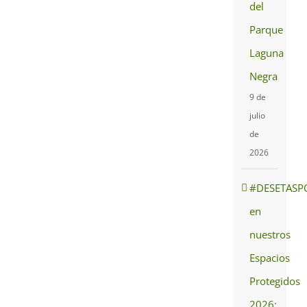
del
Parque
Laguna
Negra
9 de
julio
de
2026
#DESETASP
en
nuestros
Espacios
Protegidos
2026: