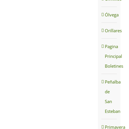
Ólvega
Orillares
Pagina
Principal
Boletines
Peñalba
de
San
Esteban
Primavera