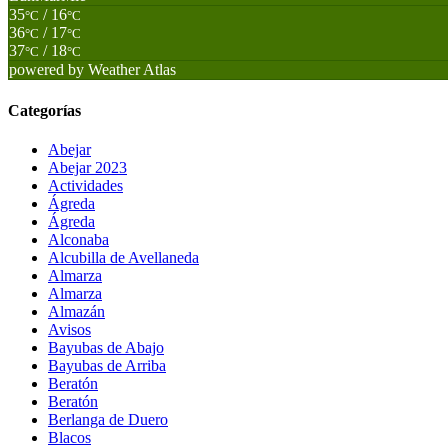
35
/ 16
°C
°C
36
/ 17
°C
°C
37
/ 18
°C
°C
powered by
Weather Atlas
Categorías
Abejar
Abejar 2023
Actividades
Ágreda
Ágreda
Alconaba
Alcubilla de Avellaneda
Almarza
Almarza
Almazán
Avisos
Bayubas de Abajo
Bayubas de Arriba
Beratón
Beratón
Berlanga de Duero
Blacos