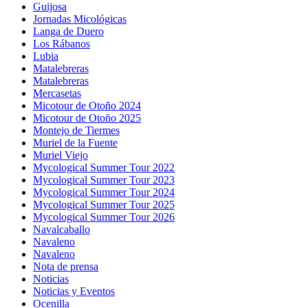
Guijosa
Jornadas Micológicas
Langa de Duero
Los Rábanos
Lubia
Matalebreras
Matalebreras
Mercasetas
Micotour de Otoño 2024
Micotour de Otoño 2025
Montejo de Tiermes
Muriel de la Fuente
Muriel Viejo
Mycological Summer Tour 2022
Mycological Summer Tour 2023
Mycological Summer Tour 2024
Mycological Summer Tour 2025
Mycological Summer Tour 2026
Navalcaballo
Navaleno
Navaleno
Nota de prensa
Noticias
Noticias y Eventos
Ocenilla