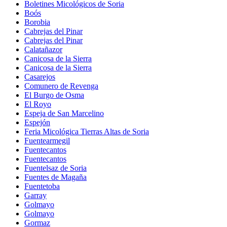
Boletines Micológicos de Soria
Boós
Borobia
Cabrejas del Pinar
Cabrejas del Pinar
Calatañazor
Canicosa de la Sierra
Canicosa de la Sierra
Casarejos
Comunero de Revenga
El Burgo de Osma
El Royo
Espeja de San Marcelino
Espejón
Feria Micológica Tierras Altas de Soria
Fuentearmegil
Fuentecantos
Fuentecantos
Fuentelsaz de Soria
Fuentes de Magaña
Fuentetoba
Garray
Golmayo
Golmayo
Gormaz