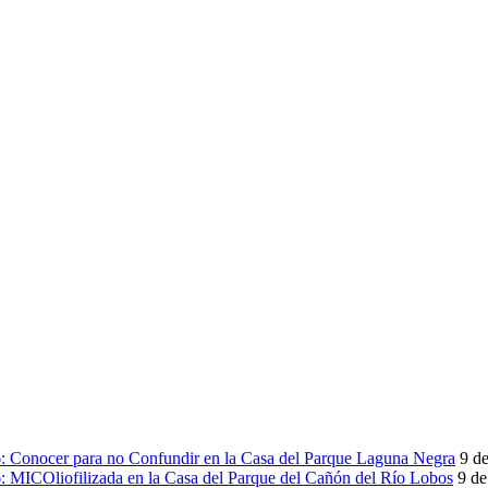
onocer para no Confundir en la Casa del Parque Laguna Negra
9 de
ICOliofilizada en la Casa del Parque del Cañón del Río Lobos
9 de