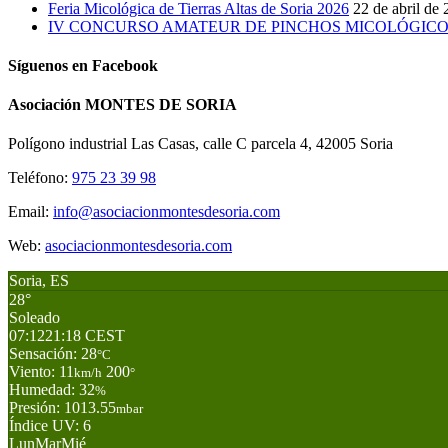
Feria Micológica de Tierras Altas de Soria 2026
22 de abril de
IV CONCURSO AMATEUR DE PINCHOS MICOLÓGICOS 
Síguenos en Facebook
Asociación MONTES DE SORIA
Polígono industrial Las Casas, calle C parcela 4, 42005 Soria
Teléfono:
975 23 39 98
Email:
info@asociacionmontesdesoria.com
Web:
asociacionmontesdesoria.com
Soria, ES
28°
Soleado
07:12
21:18 CEST
Sensación: 28
°C
Viento: 11
200
km/h
°
Humedad: 32
%
Presión: 1013.55
mbar
Índice UV: 6
Lun
Mar
Mié