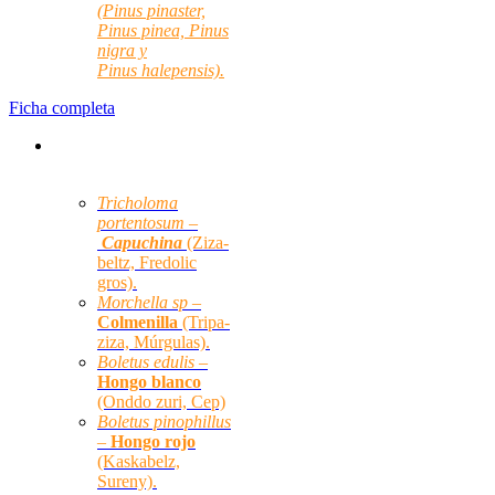
(Pinus pinaster,
Pinus pinea, Pinus
nigra y
Pinus halepensis).
Ficha completa
Especies micológicas
principales:
Tricholoma
portentosum –
Capuchina
(Ziza-
beltz, Fredolic
gros).
Morchella sp –
Colmenilla
(Tripa-
ziza, Múrgulas).
Boletus edulis –
Hongo blanco
(Onddo zuri, Cep)
Boletus pinophillus
–
Hongo rojo
(Kaskabelz,
Sureny).