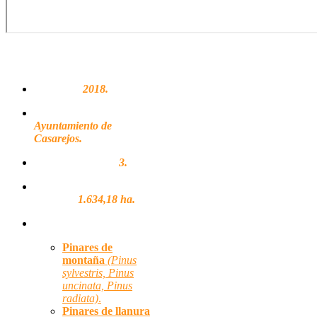
FICHA TÉCNICA
Adhesión:
2018.
Propietarios:
Ayuntamiento de
Casarejos.
Montes regulados:
3.
Superficie
regulada:
1.634,18 ha.
Hábitats forestales:
Pinares de
montaña
(Pinus
sylvestris, Pinus
uncinata, Pinus
radiata)
.
Pinares de llanura