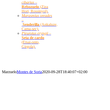
cibarius –
Rebozuelo
(Ziza
Hori, Rossinyol).
Marasmius oreades
–
Senderilla
(Ankaluze,
Cama-sec).
Pleurotus eryngii –
Seta de cardo
(Etsai-onto,
Girgola).
SETAS PRINCIPALES
Marzuelo
Montes de Soria
2020-09-28T18:40:07+02:00