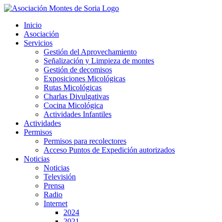
Saltar
al
Inicio
contenido
Asociación
Servicios
Gestión del Aprovechamiento
Señalización y Limpieza de montes
Gestión de decomisos
Exposiciones Micológicas
Rutas Micológicas
Charlas Divulgativas
Cocina Micológica
Actividades Infantiles
Actividades
Permisos
Permisos para recolectores
Acceso Puntos de Expedición autorizados
Noticias
Noticias
Televisión
Prensa
Radio
Internet
2024
2021