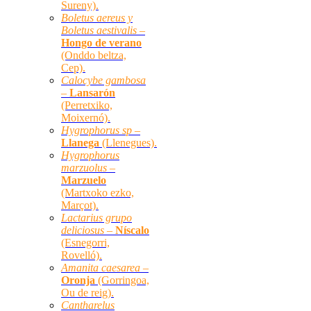
Sureny).
Boletus aereus y
Boletus aestivalis –
Hongo de verano
(Onddo beltza,
Cep).
Calocybe gambosa
–
Lansarón
(Perretxiko,
Moixernó).
Hygrophorus sp –
Llanega
(Llenegues).
Hygrophorus
marzuolus –
Marzuelo
(Martxoko ezko,
Marçot).
Lactarius grupo
deliciosus –
Níscalo
(Esnegorri,
Rovelló).
Amanita caesarea –
Oronja
(Gorringoa,
Ou de reig).
Cantharelus