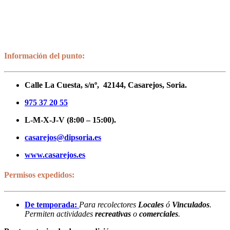
Información del punto:
Calle La Cuesta, s/nº, 42144, Casarejos, Soria.
975 37 20 55
L-M-X-J-V (8:00 – 15:00).
casarejos@dipsoria.es
www.casarejos.es
Permisos expedidos:
De temporada:
Para recolectores
Locales
ó
Vinculados
.
Permiten actividades
recreativas
o
comerciales
.