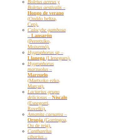
Boletus aereus y
Boletus aestivalis –
Hongo de verano
(Onddo beltza,
Cep).
Calocybe gambosa
–
Lansarón
(Perretxiko,
Moixernó).
Hygrophorus sp –
Llanega
(Llenegues).
Hygrophorus
marzuolus –
Marzuelo
(Martxoko ezko,
Marçot).
Lactarius grupo
deliciosus –
Níscalo
(Esnegorri,
Rovelló).
Amanita caesarea –
Oronja
(Gorringoa,
Ou de reig).
Cantharelus
cibarius –