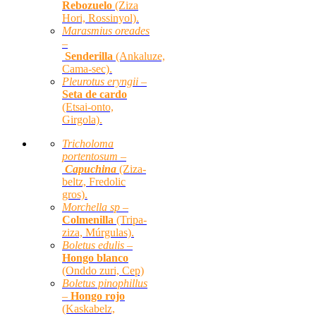
Rebozuelo
(Ziza
Hori, Rossinyol).
Marasmius oreades
–
Senderilla
(Ankaluze,
Cama-sec).
Pleurotus eryngii –
Seta de cardo
(Etsai-onto,
Girgola).
Tricholoma
portentosum –
Capuchina
(Ziza-
beltz, Fredolic
gros).
Morchella sp –
Colmenilla
(Tripa-
ziza, Múrgulas).
Boletus edulis –
Hongo blanco
(Onddo zuri, Cep)
Boletus pinophillus
–
Hongo rojo
(Kaskabelz,