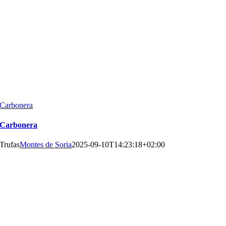
Carbonera
Carbonera
Trufas
Montes de Soria
2025-09-10T14:23:18+02:00