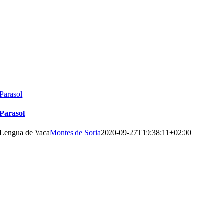
Parasol
Parasol
Lengua de Vaca
Montes de Soria
2020-09-27T19:38:11+02:00