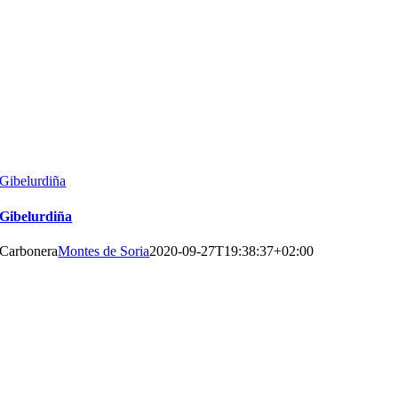
Gibelurdiña
Gibelurdiña
Carbonera
Montes de Soria
2020-09-27T19:38:37+02:00