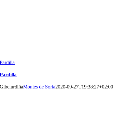
Pardilla
Pardilla
Gibelurdiña
Montes de Soria
2020-09-27T19:38:27+02:00