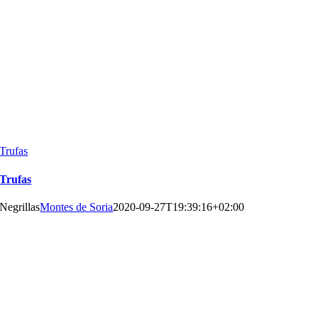
Trufas
Trufas
Negrillas
Montes de Soria
2020-09-27T19:39:16+02:00