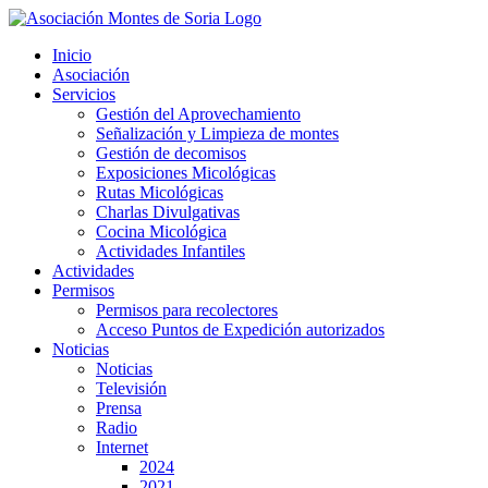
Saltar
al
Inicio
contenido
Asociación
Servicios
Gestión del Aprovechamiento
Señalización y Limpieza de montes
Gestión de decomisos
Exposiciones Micológicas
Rutas Micológicas
Charlas Divulgativas
Cocina Micológica
Actividades Infantiles
Actividades
Permisos
Permisos para recolectores
Acceso Puntos de Expedición autorizados
Noticias
Noticias
Televisión
Prensa
Radio
Internet
2024
2021