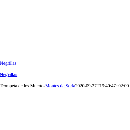
Negrillas
Negrillas
Trompeta de los Muertos
Montes de Soria
2020-09-27T19:40:47+02:00