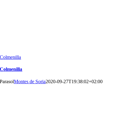
Colmenilla
Colmenilla
Parasol
Montes de Soria
2020-09-27T19:38:02+02:00