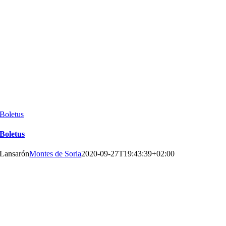
Boletus
Boletus
Lansarón
Montes de Soria
2020-09-27T19:43:39+02:00