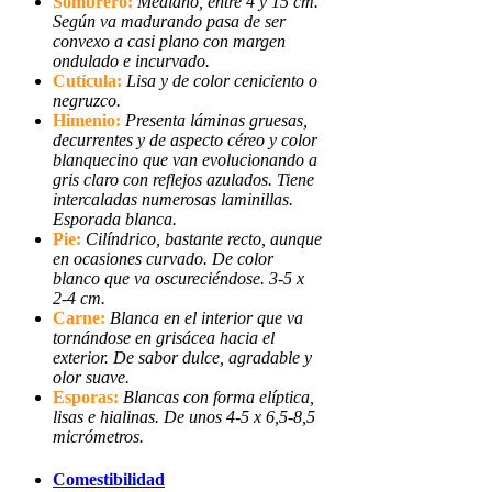
Sombrero:
Mediano, entre 4 y 15 cm.
Según va madurando pasa de ser
convexo a casi plano con margen
ondulado e incurvado.
Cutícula:
Lisa y de color ceniciento o
negruzco.
Himenio:
Presenta láminas gruesas,
decurrentes y de aspecto céreo y color
blanquecino que van evolucionando a
gris claro con reflejos azulados. Tiene
intercaladas numerosas laminillas.
Esporada blanca
.
Pie:
Cilíndrico, bastante recto, aunque
en ocasiones curvado. De color
blanco que va oscureciéndose. 3-5 x
2-4 cm.
Carne:
Blanca en el interior que va
tornándose en grisácea hacia el
exterior. De sabor dulce, agradable y
olor suave.
Esporas:
Blancas con forma elíptica,
lisas e hialinas. De unos 4-5 x 6,5-8,5
micrómetros.
Comestibilidad