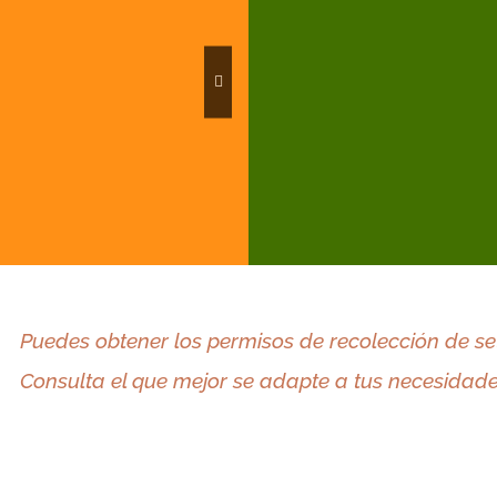
Pinares de
R
Llanura
la
Lansarón
Llanegas
Ma
Puedes obtener los permisos de recolección de se
Consulta el que mejor
se adapte a
tus
necesidade