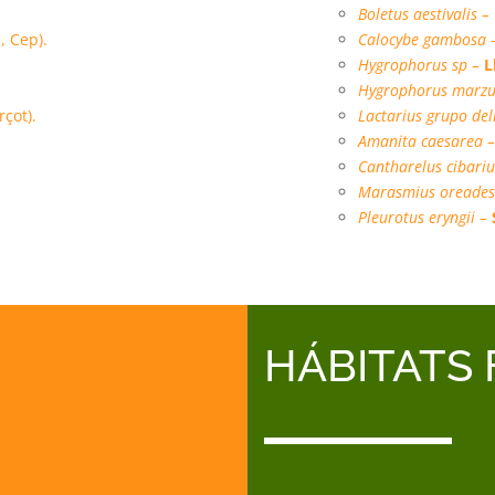
Boletus aestivalis –
 Cep).
Calocybe gambosa 
Hygrophorus sp –
L
Hygrophorus marzu
çot).
Lactarius grupo del
.
Amanita caesarea 
Cantharelus cibariu
Marasmius oreades
Pleurotus eryngii –
HÁBITATS