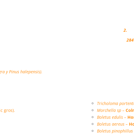
Montes regulados:
2.
Superficie regulada:
284
gra y Pinus halepensis).
Tricholoma porten
ic gros).
Morchella sp –
Col
Boletus edulis –
Ho
Boletus aereus –
Ho
Boletus pinophillus