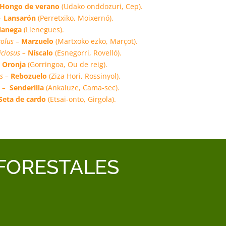
Hongo de verano
(Udako onddozuri, Cep).
–
Lansarón
(Perretxiko, Moixernó).
lanega
(Llenegues).
olus –
Marzuelo
(Martxoko ezko, Marçot).
iciosus –
Níscalo
(Esnegorri, Rovelló).
–
Oronja
(Gorringoa, Ou de reig).
s –
Rebozuelo
(Ziza Hori, Rossinyol).
 –
Senderilla
(Ankaluze, Cama-sec).
Seta de cardo
(Etsai-onto, Girgola).
 FORESTALES