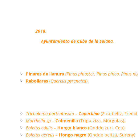
FICHA TÉCNICA
Adhesión:
2018.
Propietarios:
Ayuntamiento de Cubo de la Solana.
Hábitats forestales:
Pinares de llanura
(Pinus pinaster, Pinus pinea, Pinus ni
Rebollares
(
Quercus pyrenaica
)
.
Especies micológicas principales:
Tricholoma portentosum –
Capuchina
(Ziza-beltz, Fredol
Morchella sp –
Colmenilla
(Tripa-ziza, Múrgulas).
Boletus edulis –
Hongo blanco
(Onddo zuri, Cep)
Boletus aereus –
Hongo negro
(Onddo beltza, Sureny)