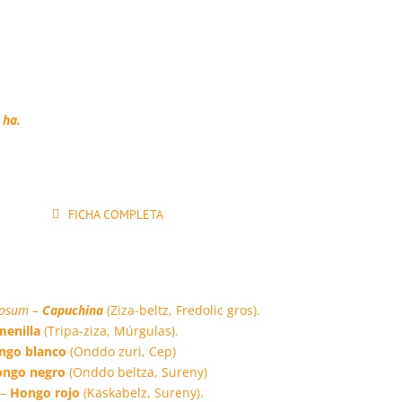
 ha.
FICHA COMPLETA
tosum –
Capuchina
(Ziza-beltz, Fredolic gros).
menilla
(Tripa-ziza, Múrgulas).
ngo blanco
(Onddo zuri, Cep)
ngo negro
(Onddo beltza, Sureny)
 –
Hongo rojo
(Kaskabelz, Sureny).