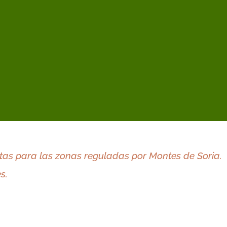
ebollares
rzuelo
Níscalos
Oronja
tas para las zonas reguladas por Montes de Soria.
s.