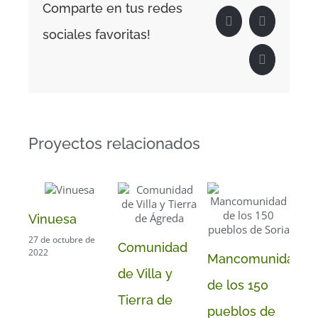
Comparte en tus redes
LinkedIn
WhatsApp
sociales favoritas!
Correo
electrónico
Proyectos relacionados
Vinuesa
Ya
27 de octubre de
30 d
Comunidad
2022
2020
Mancomunidad
de Villa y
de los 150
Tierra de
pueblos de