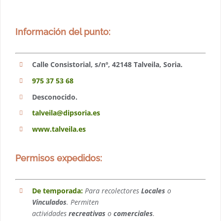
Información del punto:
Calle Consistorial, s/nº, 42148 Talveila, Soria.
975 37 53 68
Desconocido.
talveila@dipsoria.es
www.talveila.es
Permisos expedidos:
De temporada:
Para recolectores
Locales
o
Vinculados
. Permiten
actividades
recreativas
o
comerciales
.