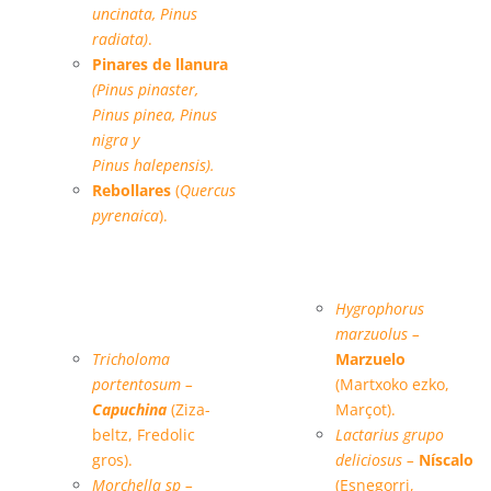
uncinata, Pinus
radiata)
.
Pinares de llanura
(Pinus pinaster,
Pinus pinea, Pinus
nigra y
Pinus halepensis).
Rebollares
(
Quercus
pyrenaica
)
.
Especies micológicas
Hygrophorus
principales:
marzuolus –
Tricholoma
Marzuelo
portentosum –
(Martxoko ezko,
Capuchina
(Ziza-
Marçot).
beltz, Fredolic
Lactarius grupo
gros).
deliciosus –
Níscalo
Morchella sp –
(Esnegorri,