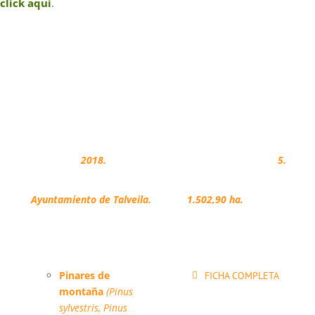
click aquí
.
FICHA TÉCNICA
Adhesión:
2018.
Montes regulados:
5.
Propietarios:
Superficie regulada:
Ayuntamiento de Talveila.
1.502,90 ha.
Hábitats forestales:
Pinares de
FICHA COMPLETA
montaña
(Pinus
sylvestris, Pinus