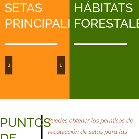
SETAS
HÁBITATS
PRINCIPALES
FORESTAL
Pinares
Pinares
de
de
Rebollare
Boletus
Capuchina
Colmenilla
Lansarón
Llanegas
Marzuelo
Níscalos
Oronja
Llanura
Montaña
PUNTOS
Puedes obtener los permisos de
recolección de setas para las
DE