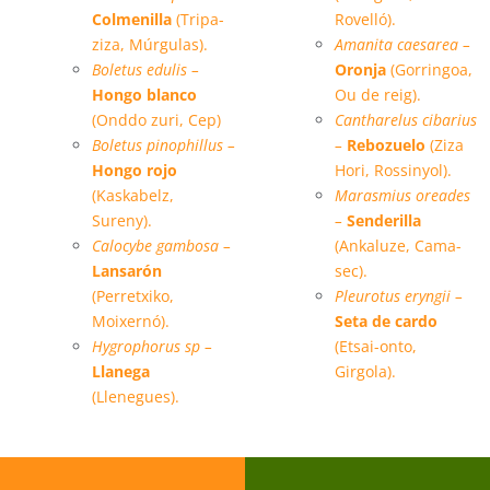
Colmenilla
(Tripa-
Rovelló).
ziza, Múrgulas).
Amanita caesarea –
Boletus edulis –
Oronja
(Gorringoa,
Hongo blanco
Ou de reig).
(Onddo zuri, Cep)
Cantharelus cibarius
Boletus pinophillus –
–
Rebozuelo
(Ziza
Hongo rojo
Hori, Rossinyol).
(Kaskabelz,
Marasmius oreades
Sureny).
–
Senderilla
Calocybe gambosa –
(Ankaluze, Cama-
Lansarón
sec).
(Perretxiko,
Pleurotus eryngii –
Moixernó).
Seta de cardo
Hygrophorus sp –
(Etsai-onto,
Llanega
Girgola).
(Llenegues).