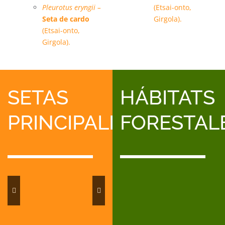
Pleurotus eryngii –
(Etsai-onto,
Seta de cardo
Girgola).
(Etsai-onto,
Girgola).
SETAS
HÁBITATS
PRINCIPALES
FORESTAL
Encinares
Pinares
y
de
Rebollare
Boletus
Capuchina
Colmenilla
Lansarón
Llanegas
Marzuelo
Níscalos
Oronja