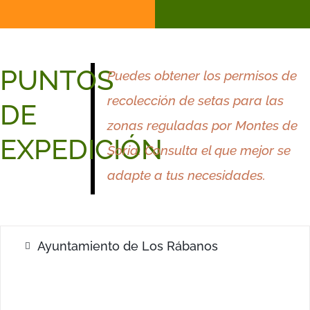
Quejigares
Llanura
PUNTOS
Puedes obtener los permisos de
recolección de setas para las
DE
zonas reguladas por Montes de
EXPEDICIÓN
Soria.
Consulta el que mejor
se
adapte a
tus
necesidades.
Ayuntamiento de Los Rábanos