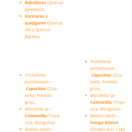
Rebollares
(
Quercus
pyrenaica
)
.
Encinares y
quejigares
(Quercus
ilex y Quercus
faginea).
Especies micológicas
Tricholoma
principales:
portentosum –
Tricholoma
Capuchina
(Ziza-
portentosum –
beltz, Fredolic
Capuchina
(Ziza-
gros).
beltz, Fredolic
Morchella sp –
gros).
Colmenilla
(Tripa-
Morchella sp –
ziza, Múrgulas).
Colmenilla
(Tripa-
Boletus edulis –
ziza, Múrgulas).
Hongo blanco
Boletus edulis –
(Onddo zuri, Cep)