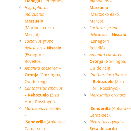
Llanega
(Llenegues).
marzuolus –
Hygrophorus
Marzuelo
marzuolus –
(Martxoko ezko,
Marzuelo
Marçot).
(Martxoko ezko,
Lactarius grupo
Marçot).
deliciosus –
Níscalo
Lactarius grupo
(Esnegorri,
deliciosus –
Níscalo
Rovelló).
(Esnegorri,
Amanita caesarea –
Rovelló).
Oronja
(Gorringoa,
Amanita caesarea –
Ou de reig).
Oronja
(Gorringoa,
Cantharelus cibarius
Ou de reig).
–
Rebozuelo
(Ziza
Cantharelus cibarius
Hori, Rossinyol).
–
Rebozuelo
(Ziza
Marasmius oreades
Hori, Rossinyol).
–
Marasmius oreades
Senderilla
(Ankaluze
–
Cama-sec).
Senderilla
(Ankaluze,
Pleurotus eryngii –
Cama-sec).
Seta de cardo