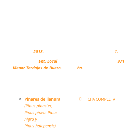
FICHA TÉCNICA
Adhesión:
2018.
Montes regulados:
1.
Propietarios:
Ent. Local
Superficie regulada:
971
Menor Tardajos de Duero.
ha.
Hábitats forestales:
Pinares de llanura
FICHA COMPLETA
(Pinus pinaster,
Pinus pinea, Pinus
nigra y
Pinus halepensis).