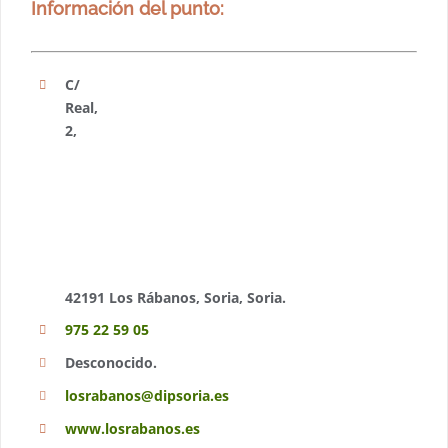
Información del punto:
C/
Real,
2,
42191 Los Rábanos, Soria, Soria.
975 22 59 05
Desconocido.
losrabanos@dipsoria.es
www.losrabanos.es